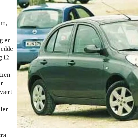
cm,
g er
redde
g 12
 men
er
svært
r
ler
cra