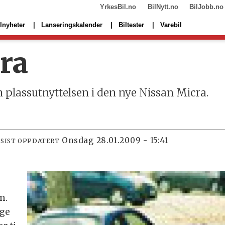
YrkesBil.no
BilNytt.no
BilJobb.no
lnyheter
Lanseringskalender
Biltester
Varebil
ra
m plassutnyttelsen i den nye Nissan Micra.
onsdag 28.01.2009 - 15:41
SIST OPPDATERT
m.
ige