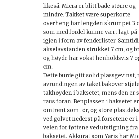
likeså. Micra er blitt både større og
mindre. Takket være superkorte
overheng har lengden skrumpet 3 
som med fordel kunne vært lagt på
igjen i form av fenderlister. Samtidi
akselavstanden strukket 7 cm, og b
og høyde har vokst henholdsvis 7 o
cm.
Dette burde gitt solid plassgevinst,
avrundingen av taket bakover stjel
takhøyden i baksetet, mens den er 
raus foran. Benplassen i baksetet e
omtrent som før, og store plastdeks
ved golvet nederst på forsetene er i
veien for føttene ved utstigning fra
baksetet. Akkurat som Yaris har Mi