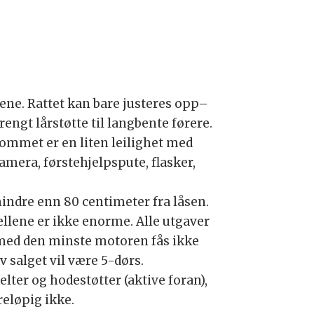
.
lene. Rattet kan bare justeres opp–
rengt lårstøtte til langbente førere.
ommet er en liten leilighet med
amera, førstehjelpspute, flasker,
mindre enn 80 centimeter fra låsen.
ellene er ikke enorme. Alle utgaver
r med den minste motoren fås ikke
 salget vil være 5-dørs.
lter og hodestøtter (aktive foran),
reløpig ikke.