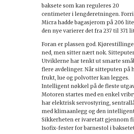
baksete som kan reguleres 20
centimeter i lengderetningen. Forr
Micra hadde bagasjerom på 206 liter
den nye varierer det fra 237 til 371 
Foran er plassen god. Kjørestilling
ned, men sitter nært nok. Sitteputen
Utviklerne har tenkt ut smarte småb
flere avdelinger. Når sitteputen på 
frukt, lue og polvotter kan legges.
Intelligent nøkkel på de fleste utg
Motoren startes med en enkel vribry
har elektrisk servostyring, sentral
med klimaanlegg og den intelligen
Sikkerheten er ivaretatt gjennom fi
Isofix-fester for barnestol i bakset