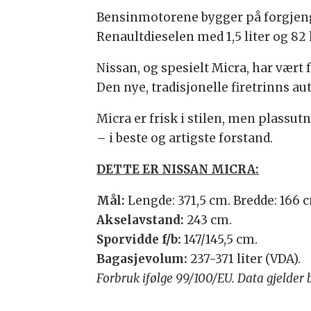
Bensinmotorene bygger på forgjenge
Renaultdieselen med 1,5 liter og 82 
Nissan, og spesielt Micra, har vært
Den nye, tradisjonelle firetrinns a
Micra er frisk i stilen, men plassu
– i beste og artigste forstand.
DETTE ER NISSAN MICRA:
Mål:
Lengde: 371,5 cm. Bredde: 166 
Akselavstand:
243 cm.
Sporvidde f/b:
147/145,5 cm.
Bagasjevolum:
237-371 liter (VDA).
Forbruk ifølge 99/100/EU. Data gjelder