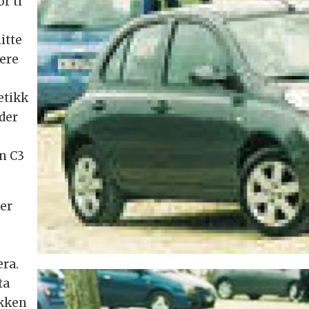
r ti
itte
eere
etikk
der
n C3
ger
ra.
ta
ekken