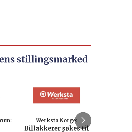
ens stillingsmarked
trum:
Werksta Norge:
Rodi
Billakkerer søkes til
Servi