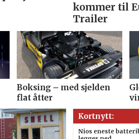
kommer til E
Trailer
Boksing – med sjelden
Gl
flat åtter
vi
Kortnytt:
Nios eneste batter
legges ned