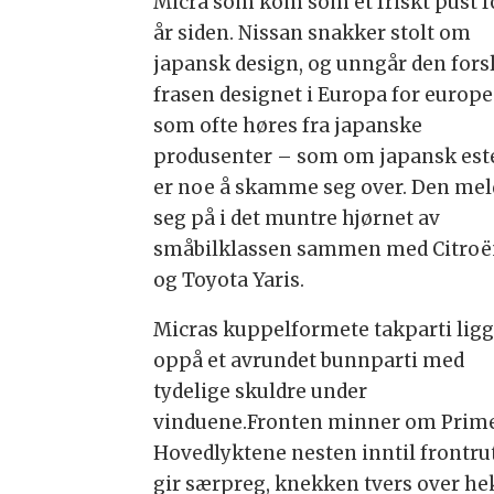
Micra som kom som et friskt pust fo
år siden. Nissan snakker stolt om
japansk design, og unngår den forsl
frasen designet i Europa for europ
som ofte høres fra japanske
produsenter – som om japansk est
er noe å skamme seg over. Den mel
seg på i det muntre hjørnet av
småbilklassen sammen med Citroë
og Toyota Yaris.
Micras kuppelformete takparti lig
oppå et avrundet bunnparti med
tydelige skuldre under
vinduene.Fronten minner om Prime
Hovedlyktene nesten inntil frontru
gir særpreg, knekken tvers over h