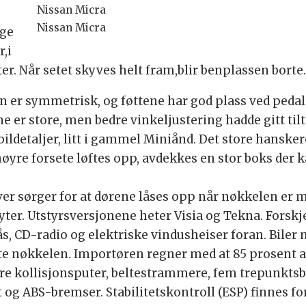
Nissan Micra
Nissan Micra
ige
,i
liter. Når setet skyves helt fram,blir benplassen borte
en er symmetrisk, og føttene har god plass ved peda
e er store, men bedre vinkeljustering hadde gitt tilt
ildetaljer, litt i gammel Miniånd. Det store hansker
høyre forsete løftes opp, avdekkes en stor boks der k
aver sørger for at dørene låses opp når nøkkelen er 
ter. Utstyrsversjonene heter Visia og Tekna. Forskj
lås, CD-radio og elektriske vindusheiser foran. Bile
te nøkkelen. Importøren regner med at 85 prosent av
re kollisjonsputer, beltestrammere, fem trepunktsbe
et og ABS-bremser. Stabilitetskontroll (ESP) finnes fo