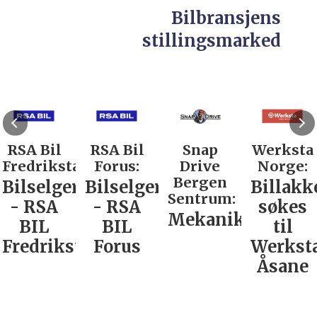
Bilbransjens
stillingsmarked
RSA Bil
RSA Bil
Snap
Werksta
Fredrikstad:
Forus:
Drive
Norge:
Bergen
Bilselger
Bilselger
Billakk
Sentrum:
- RSA
- RSA
søkes
Mekaniker
BIL
BIL
til
Fredrikstad
Forus
Werkst
Åsane