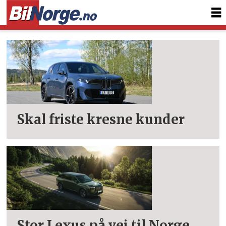
Tag:
elektrisk
suv
Skal friste kresne kunder
Stor Lexus på vei til Norge