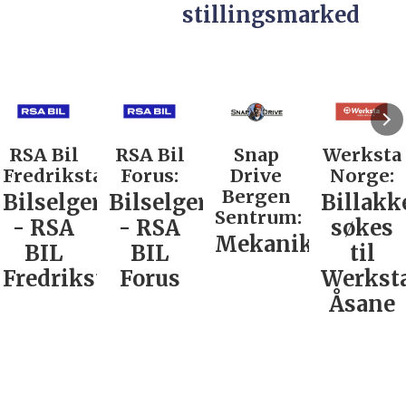
stillingsmarked
RSA Bil
RSA Bil
Snap
Werksta
Fredrikstad:
Forus:
Drive
Norge:
Bergen
Bilselger
Bilselger
Billakk
Sentrum:
- RSA
- RSA
søkes
Mekaniker
BIL
BIL
til
Fredrikstad
Forus
Werkst
Åsane