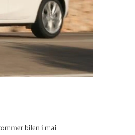
Mazda3
Foto: Terje R
 kommer bilen i mai.