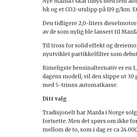
Nye Mazda3 skal tilbys med fem alter
hk og et CO2-utslipp på 119 g/km. Et
Den tidligere 2,0-liters dieselmotor
av de som nylig ble lansert til Mazd
Til tross for solid effekt og dreie
nyutviklet partikkelfilter som de
Rimeligste bensinalternativ er en 1
dagens modell, vil den slippe ut 30
med 5-trinns automatkasse.
Ditt valg
Tradisjonelt har Mazda i Norge solg
fortsette. Men det spørs om ikke fo
mellom de to, som i dag er ca 24.000