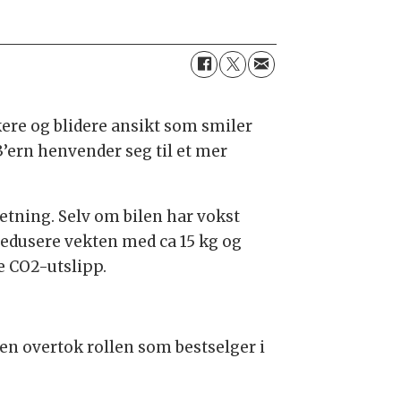
kere og blidere ansikt som smiler
3’ern henvender seg til et mer
retning. Selv om bilen har vokst
redusere vekten med ca 15 kg og
e CO2-utslipp.
den overtok rollen som bestselger i