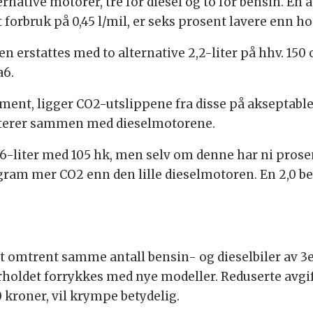
native motorer, tre for diesel og to for bensin. En a
 forbruk på 0,45 l/mil, er seks prosent lavere enn h
en erstattes med to alternative 2,2-liter på hhv. 150 
a6.
moment, ligger CO2-utslippene fra disse på akseptabl
buterer sammen med dieselmotorene.
,6-liter med 105 hk, men selv om denne har ni prose
 gram mer CO2 enn den lille dieselmotoren. En 2,0 
t omtrent samme antall bensin- og dieselbiler av 3e
rholdet forrykkes med nye modeller. Reduserte avgif
 kroner, vil krympe betydelig.