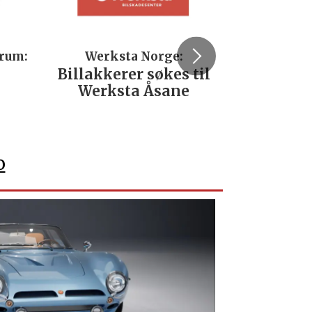
trum:
Werksta Norge:
Rodi
Billakkerer søkes til
Servi
Werksta Åsane
verks
No
o