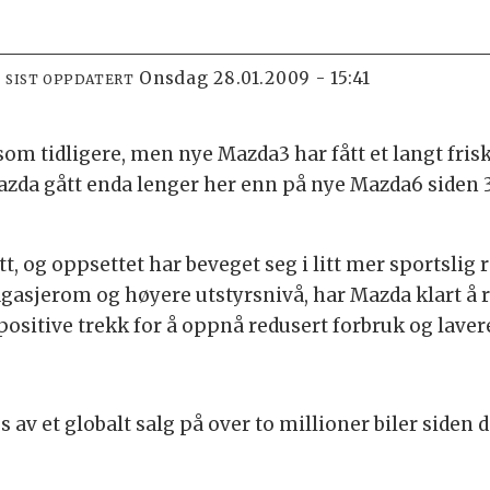
onsdag 28.01.2009 - 15:41
SIST OPPDATERT
m tidligere, men nye Mazda3 har fått et langt fris
Mazda gått enda lenger her enn på nye Mazda6 siden 
, og oppsettet har beveget seg i litt mer sportslig 
agasjerom og høyere utstyrsnivå, har Mazda klart å 
ositive trekk for å oppnå redusert forbruk og laver
av et globalt salg på over to millioner biler siden 