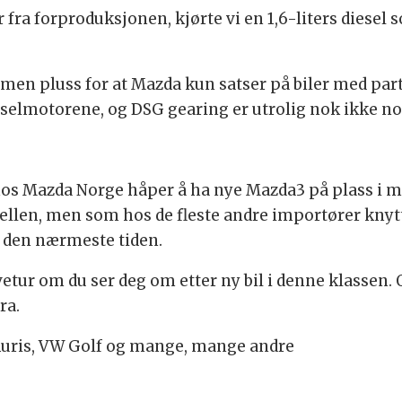
r fra forproduksjonen, kjørte vi en 1,6-liters diesel
 men pluss for at Mazda kun satser på biler med parti
elmotorene, og DSG gearing er utrolig nok ikke noe 
s Mazda Norge håper å ha nye Mazda3 på plass i mai
en, men som hos de fleste andre importører knytter
 den nærmeste tiden.
tur om du ser deg om etter ny bil i denne klassen. O
ra.
Auris, VW Golf og mange, mange andre