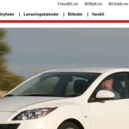
YrkesBil.no
BilNytt.no
BilJobb.no
lnyheter
Lanseringskalender
Biltester
Varebil