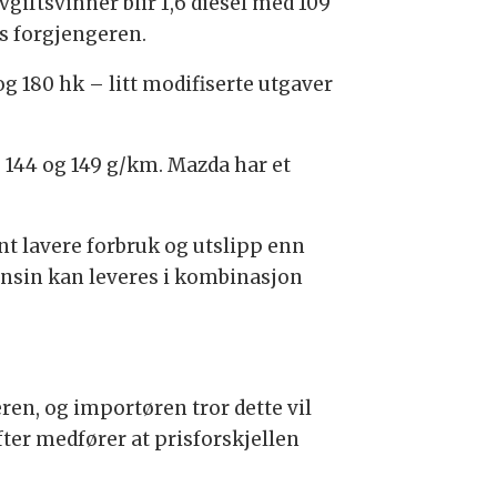
vgiftsvinner blir 1,6 diesel med 109
os forgjengeren.
og 180 hk – litt modifiserte utgaver
e 144 og 149 g/km. Mazda har et
nt lavere forbruk og utslipp enn
bensin kan leveres i kombinasjon
ren, og importøren tror dette vil
ter medfører at prisforskjellen