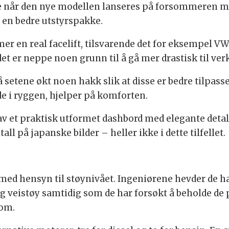
e når den nye modellen lanseres på forsommeren me
g en bedre utstyrspakke.
 mer en real facelift, tilsvarende det for eksempel VW
 er neppe noen grunn til å gå mer drastisk til verk
 på setene økt noen hakk slik at disse er bedre tilpa
e i ryggen, hjelper på komforten.
av et praktisk utformet dashbord med elegante deta
l på japanske bilder – heller ikke i dette tilfellet.
 med hensyn til støynivået. Ingeniørene hevder de h
g veistøy samtidig som de har forsøkt å beholde de p
oom.