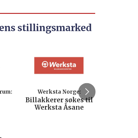
ens stillingsmarked
trum:
Werksta Norge:
Rodi
Billakkerer søkes til
Servi
Werksta Åsane
verks
No