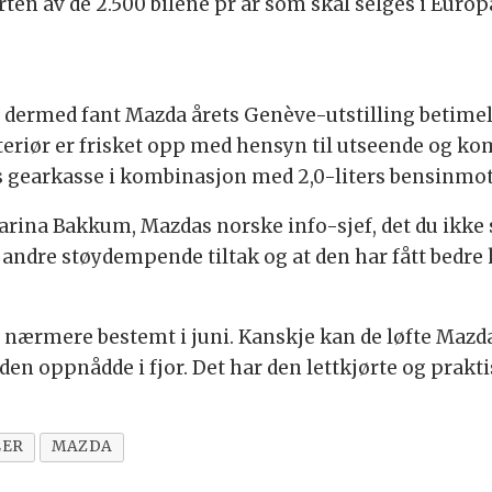
ten av de 2.500 bilene pr år som skal selges i Europa
ermed fant Mazda årets Genève-utstilling betimelig 
nteriør er frisket opp med hensyn til utseende og k
ns gearkasse i kombinasjon med 2,0-liters bensinmot
arina Bakkum, Mazdas norske info-sjef, det du ikke s
g andre støydempende tiltak og at den har fått bedr
 nærmere bestemt i juni. Kanskje kan de løfte Mazda
den oppnådde i fjor. Det har den lettkjørte og prakti
LER
MAZDA