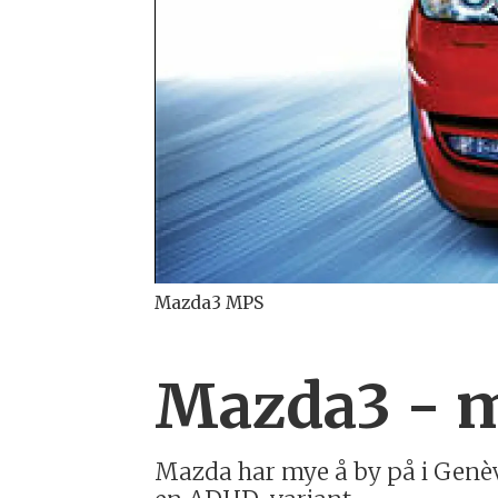
Mazda3 MPS
Mazda3 - 
Mazda har mye å by på i Genèv