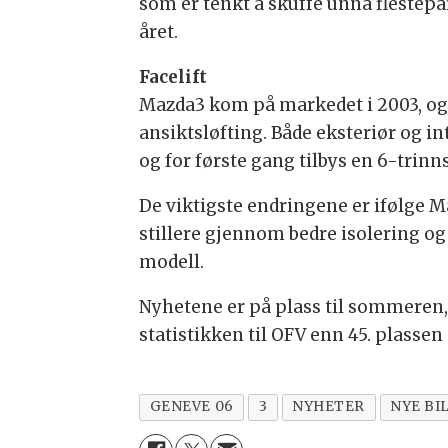
som er tenkt å skuffe unna flestepar
året.
Facelift
Mazda3 kom på markedet i 2003, og d
ansiktsløfting. Både eksteriør og i
og for første gang tilbys en 6-trin
De viktigste endringene er ifølge M
stillere gjennom bedre isolering o
modell.
Nyhetene er på plass til sommeren,
statistikken til OFV enn 45. plassen 
GENEVE 06
3
NYHETER
NYE BI