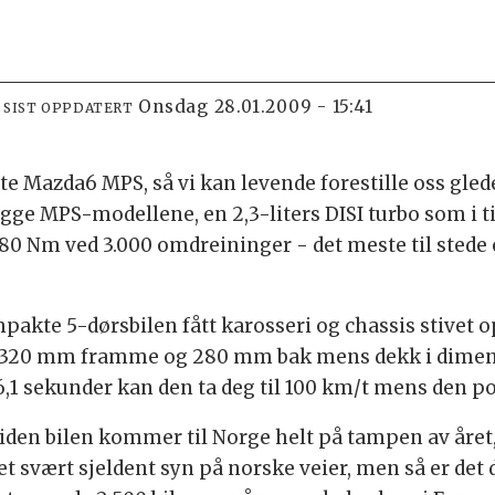
onsdag 28.01.2009 - 15:41
SIST OPPDATERT
te Mazda6 MPS, så vi kan levende forestille oss glede
ge MPS-modellene, en 2,3-liters DISI turbo som i ti
 Nm ved 3.000 omdreininger - det meste til stede ov
ompakte 5-dørsbilen fått karosseri og chassis stivet
320 mm framme og 280 mm bak mens dekk i dimensjo
 6,1 sekunder kan den ta deg til 100 km/t mens den p
 siden bilen kommer til Norge helt på tampen av året,
et svært sjeldent syn på norske veier, men så er det