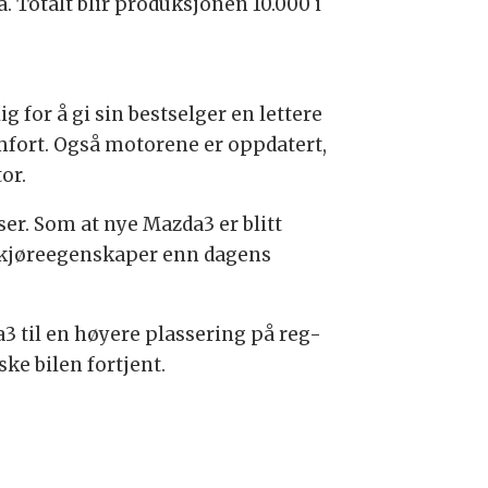
. Totalt blir produksjonen 10.000 i
for å gi sin bestselger en lettere
omfort. Også motorene er oppdatert,
or.
er. Som at nye Mazda3 er blitt
e kjøreegenskaper enn dagens
3 til en høyere plassering på reg-
ske bilen fortjent.