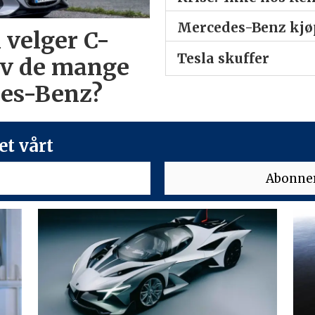
Mercedes-Benz kjøp
 velger C-
Tesla skuffer
av de mange
des-Benz?
t vårt