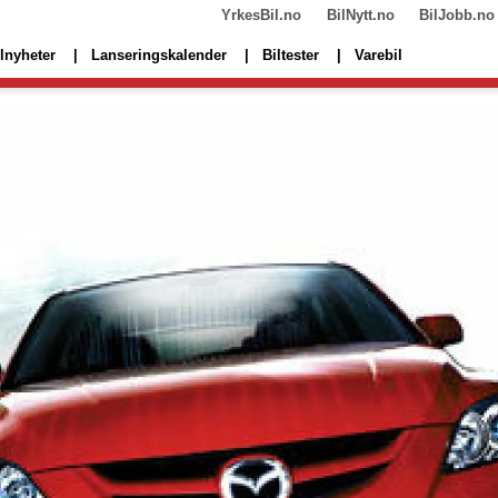
YrkesBil.no
BilNytt.no
BilJobb.no
lnyheter
Lanseringskalender
Biltester
Varebil