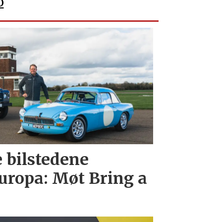
o
e bilstedene
uropa: Møt Bring a