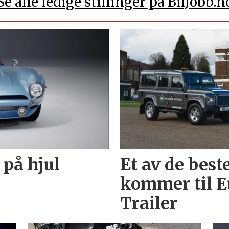
Se alle ledige stillinger på BilJobb.n
 på hjul
Et av de best
kommer til E
Trailer