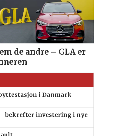
em de andre – GLA er
nneren
ibyttestasjon i Danmark
- bekrefter investering i nye
nault