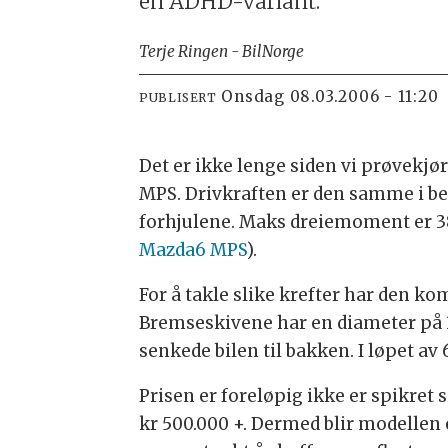
en ADHD-variant.
Terje Ringen - BilNorge
onsdag 08.03.2006 - 11:20
PUBLISERT
Det er ikke lenge siden vi prøvekjør
MPS. Drivkraften er den samme i beg
forhjulene. Maks dreiemoment er 380
Mazda6 MPS
).
For å takle slike krefter har den k
Bremseskivene har en diameter på 
senkede bilen til bakken. I løpet av
Prisen er foreløpig ikke er spikret
kr 500.000 +. Dermed blir modellen 