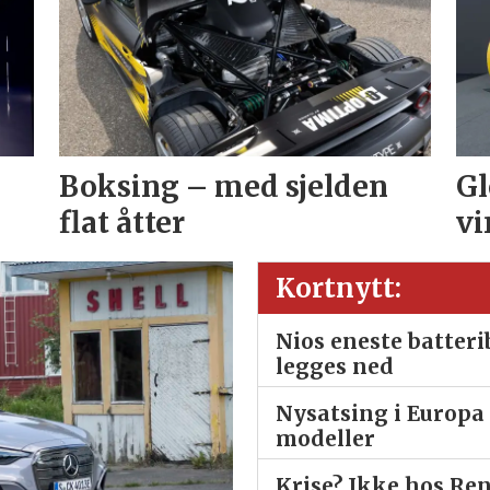
Boksing – med sjelden
Gl
flat åtter
vi
Kortnytt:
Nios eneste batter
legges ned
Nysatsing i Europa 
modeller
Krise? Ikke hos Re