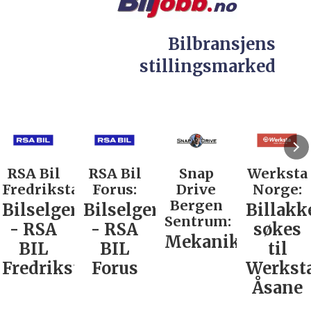
Bilbransjens
stillingsmarked
RSA Bil
RSA Bil
Snap
Werksta
Fredrikstad:
Forus:
Drive
Norge:
Bergen
Bilselger
Bilselger
Billakk
Sentrum:
- RSA
- RSA
søkes
Mekaniker
BIL
BIL
til
Fredrikstad
Forus
Werkst
Åsane