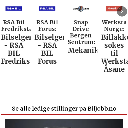
RSA Bil
RSA Bil
Snap
Werksta
Fredrikstad:
Forus:
Drive
Norge:
Bergen
Bilselger
Bilselger
Billakk
Sentrum:
- RSA
- RSA
søkes
Mekaniker
BIL
BIL
til
Fredrikstad
Forus
Werkst
Åsane
Se alle ledige stillinger på BilJobb.no