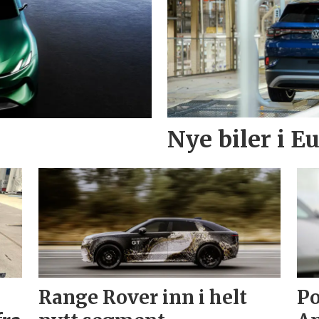
Nye biler i 
Range Rover inn i helt
Po