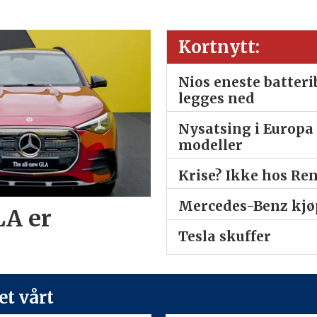
Kortnytt:
Nios eneste batter
legges ned
Nysatsing i Europa 
modeller
Krise? Ikke hos Re
Mercedes-Benz kjøp
LA er
Tesla skuffer
t vårt