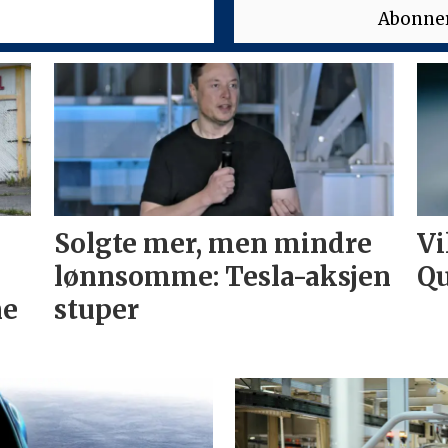
Solgte mer, men mindre
Vi
lønnsomme: Tesla-aksjen
Qu
ne
stuper