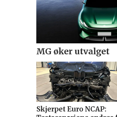
MG øker utvalget
Skjerpet Euro NCAP: