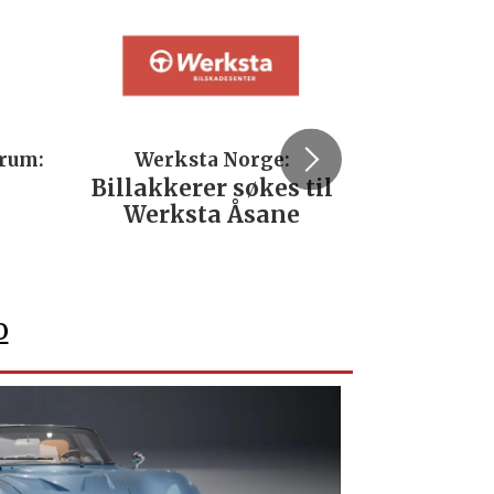
trum:
Werksta Norge:
Rodi
Billakkerer søkes til
Servi
Werksta Åsane
verks
No
o