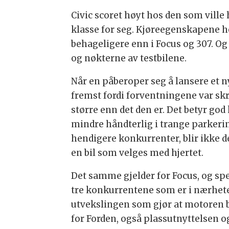
Civic scoret høyt hos den som vill
klasse for seg. Kjøreegenskapene h
behageligere enn i Focus og 307. O
og nøkterne av testbilene.
Når en påberoper seg å lansere et n
fremst fordi forventningene var sk
større enn det den er. Det betyr go
mindre håndterlig i trange parkerin
hendigere konkurrenter, blir ikke d
en bil som velges med hjertet.
Det samme gjelder for Focus, og spe
tre konkurrentene som er i nærhete
utvekslingen som gjør at motoren bli
for Forden, også plassutnyttelsen o