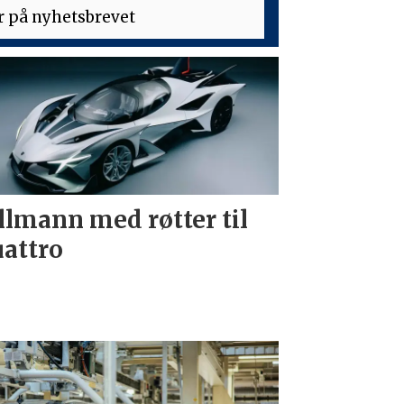
llmann med røtter til
attro