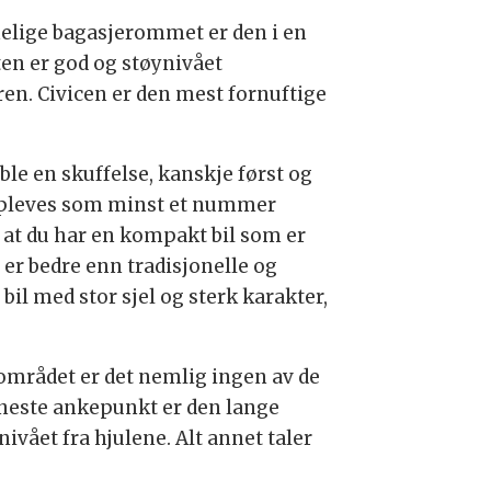
melige bagasjerommet er den i en
en er god og støynivået
en. Civicen er den mest fornuftige
le en skuffelse, kanskje først og
 oppleves som minst et nummer
å at du har en kompakt bil som er
er bedre enn tradisjonelle og
il med stor sjel og sterk karakter,
 området er det nemlig ingen av de
Eneste ankepunkt er den lange
ivået fra hjulene. Alt annet taler