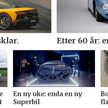
klar.
Etter 60 år: 
e
En ny uke: enda en ny
Bo
t
Superbil
fl