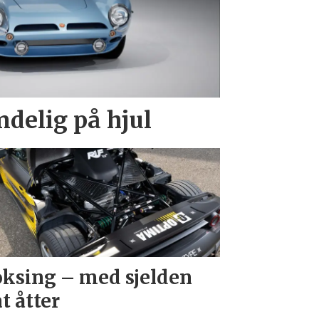
endelig på hjul
ksing – med sjelden
at åtter