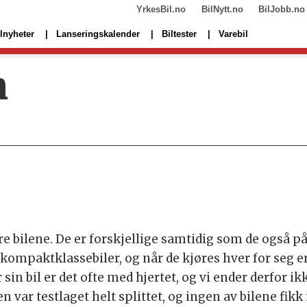
YrkesBil.no
BilNytt.no
BilJobb.no
lnyheter
Lanseringskalender
Biltester
Varebil
n
 fire bilene. De er forskjellige samtidig som de også
 kompaktklassebiler, og når de kjøres hver for seg er
sin bil er det ofte med hjertet, og vi ender derfor ik
 var testlaget helt splittet, og ingen av bilene fi