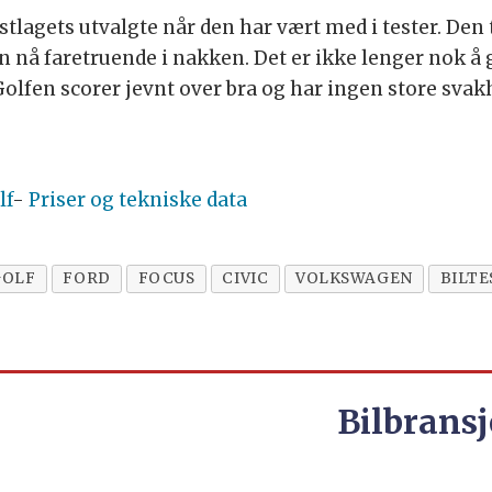
stlagets utvalgte når den har vært med i tester. Den t
nå faretruende i nakken. Det er ikke lenger nok å gi
lfen scorer jevnt over bra og har ingen store svakhe
lf
-
Priser og tekniske data
GOLF
FORD
FOCUS
CIVIC
VOLKSWAGEN
BILTE
Bilbransj