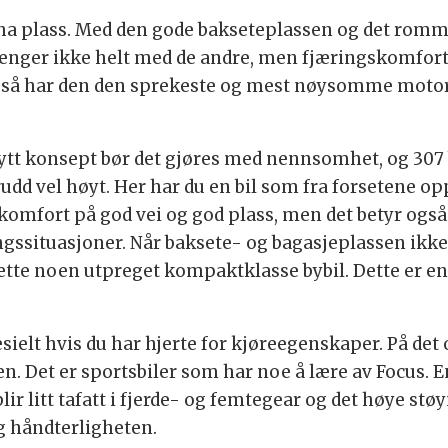
e ha plass. Med den gode bakseteplassen og det rom
enger ikke helt med de andre, men fjæringskomfort
g så har den den sprekeste og mest nøysomme motor
ytt konsept bør det gjøres med nennsomhet, og 307 b
rudd vel høyt. Her har du en bil som fra forsetene
d komfort på god vei og god plass, men det betyr ogs
gssituasjoner. Når baksete- og bagasjeplassen ikke 
ette noen utpreget kompaktklasse bybil. Dette er en b
sielt hvis du har hjerte for kjøreegenskaper. På det
n. Det er sportsbiler som har noe å lære av Focus. 
r litt tafatt i fjerde- og femtegear og det høye støyn
g håndterligheten.