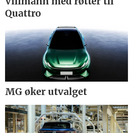
Villmann med røtter til
Quattro
MG øker utvalget