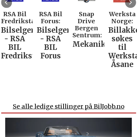
RSA Bil
RSA Bil
Snap
Werksta
Fredrikstad:
Forus:
Drive
Norge:
Bergen
Bilselger
Bilselger
Billakk
Sentrum:
- RSA
- RSA
søkes
Mekaniker
BIL
BIL
til
Fredrikstad
Forus
Werkst
Åsane
Se alle ledige stillinger på BilJobb.no