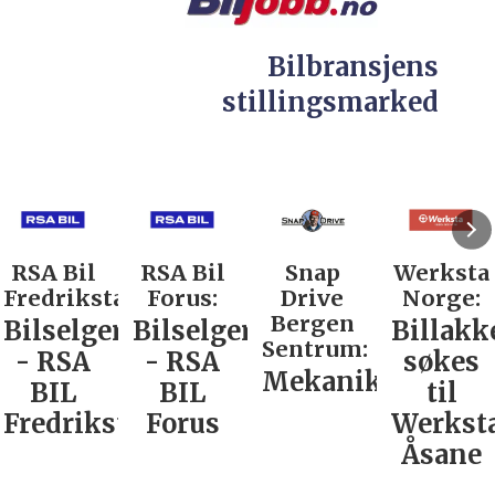
Bilbransjens
stillingsmarked
RSA Bil
RSA Bil
Snap
Werksta
Fredrikstad:
Forus:
Drive
Norge:
Bergen
Bilselger
Bilselger
Billakk
Sentrum:
- RSA
- RSA
søkes
Mekaniker
BIL
BIL
til
Fredrikstad
Forus
Werkst
Åsane