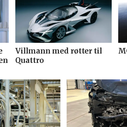
e
Villmann med røtter til
MG
en
Quattro