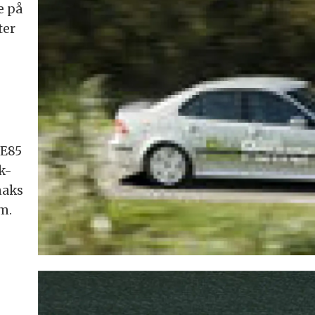
e på
ter
 E85
Hk-
maks
m.