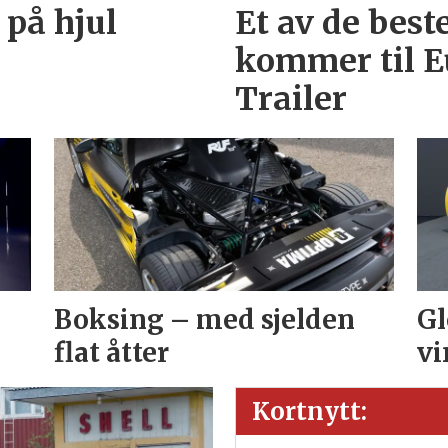
 på hjul
Et av de best
kommer til E
Trailer
Boksing – med sjelden
Gl
flat åtter
vi
Kortnytt: