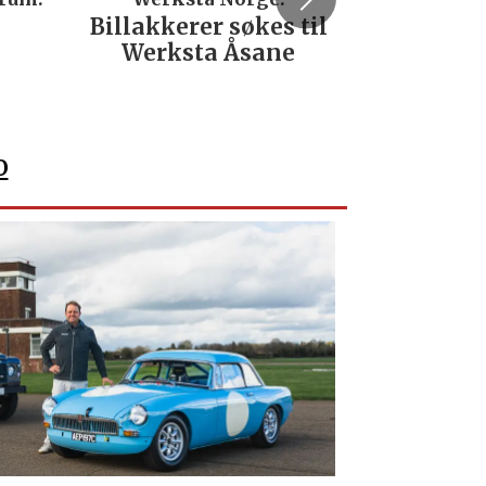
Billakkerer søkes til
Servicetek
Werksta Åsane
verkstedu
Nordla
o