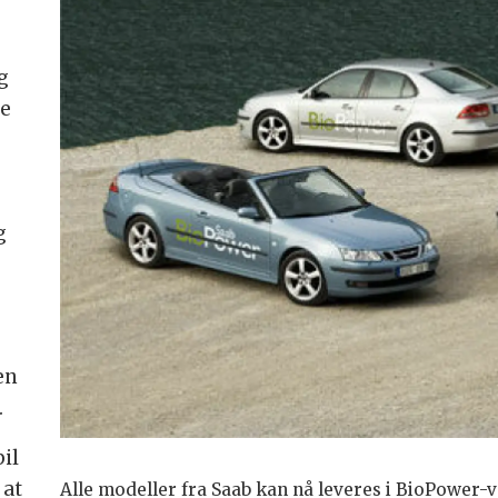
g
ye
g
en
.
bil
 at
Alle modeller fra Saab kan nå leveres i BioPower-v