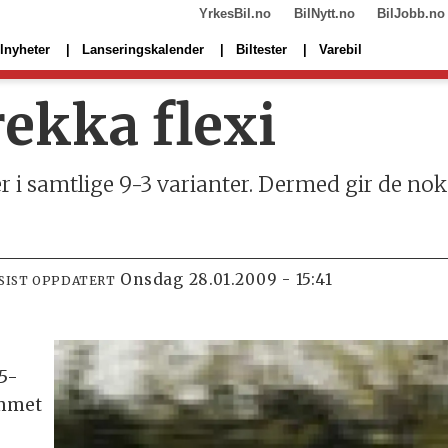
YrkesBil.no
BilNytt.no
BilJobb.no
lnyheter
Lanseringskalender
Biltester
Varebil
ekka flexi
 i samtlige 9-3 varianter. Dermed gir de nok e
onsdag 28.01.2009 - 15:41
SIST OPPDATERT
5-
ammet