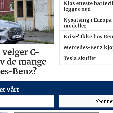
Nios eneste batter
legges ned
Nysatsing i Europa 
modeller
Krise? Ikke hos Re
Mercedes-Benz kjøp
 velger C-
Tesla skuffer
av de mange
des-Benz?
t vårt