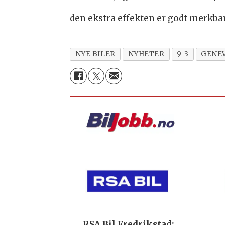
den ekstra effekten er godt merkbar
NYE BILER
NYHETER
9-3
GENEV
RSA Bil Fredrikstad:
RSA