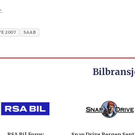
.
E 2007
SAAB
Bilbransj
 Bil Forus:
Snap Drive Bergen Sentrum: