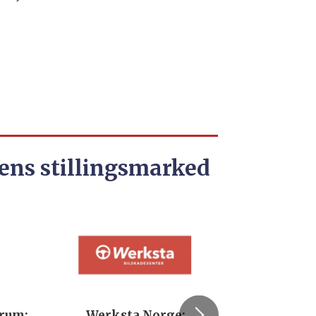
ens stillingsmarked
Werksta Norge:
Rodin & Co