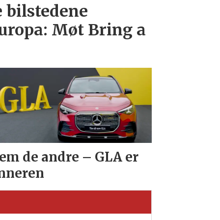
e bilstedene
uropa: Møt Bring a
em de andre – GLA er
nneren