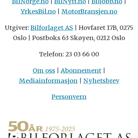
BilNorge.no
|
BilNytt.no
|
BilJobb.no
|
YrkesBil.no
|
MotorBransjen.no
Utgiver:
Bilforlaget AS
| Hovfaret 17B, 0275
Oslo | Postboks 63 Skøyen, 0212 Oslo
Telefon: 23 03 66 00
Om oss
|
Abonnement
|
Mediainformasjon
|
Nyhetsbrev
Personvern