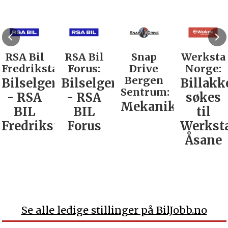
RSA Bil
RSA Bil
Snap
Werksta
Fredrikstad:
Forus:
Drive
Norge:
Bergen
Bilselger
Bilselger
Billakk
Sentrum:
- RSA
- RSA
søkes
Mekaniker
BIL
BIL
til
Fredrikstad
Forus
Werkst
Åsane
Se alle ledige stillinger på BilJobb.no