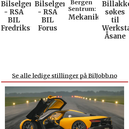
Bergen
Bilselger
Bilselger
Billakk
Sentrum:
- RSA
- RSA
søkes
Mekaniker
BIL
BIL
til
Fredrikstad
Forus
Werkst
Åsane
Se alle ledige stillinger på BilJobb.no