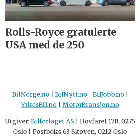
Rolls-Royce gratulerte
USA med de 250
BilNorge.no
|
BilNytt.no
|
BilJobb.no
|
YrkesBil.no
|
MotorBransjen.no
Utgiver:
Bilforlaget AS
| Hovfaret 17B, 0275
Oslo | Postboks 63 Skøyen, 0212 Oslo