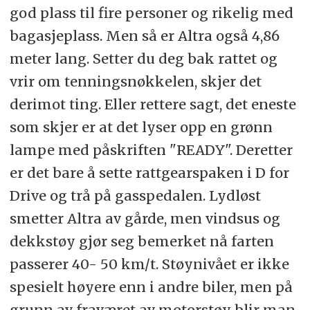
god plass til fire personer og rikelig med
bagasjeplass. Men så er Altra også 4,86
meter lang. Setter du deg bak rattet og
vrir om tenningsnøkkelen, skjer det
derimot ting. Eller rettere sagt, det eneste
som skjer er at det lyser opp en grønn
lampe med påskriften "READY". Deretter
er det bare å sette rattgearspaken i D for
Drive og trå på gasspedalen. Lydløst
smetter Altra av gårde, men vindsus og
dekkstøy gjør seg bemerket nå farten
passerer 40- 50 km/t. Støynivået er ikke
spesielt høyere enn i andre biler, men på
grunn av fraværet av motorstøy blir man