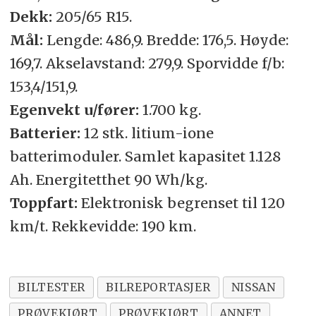
Dekk:
205/65 R15.
Mål:
Lengde: 486,9. Bredde: 176,5. Høyde:
169,7. Akselavstand: 279,9. Sporvidde f/b:
153,4/151,9.
Egenvekt u/fører:
1.700 kg.
Batterier:
12 stk. litium-ione
batterimoduler. Samlet kapasitet 1.128
Ah. Energitetthet 90 Wh/kg.
Toppfart:
Elektronisk begrenset til 120
km/t. Rekkevidde: 190 km.
BILTESTER
BILREPORTASJER
NISSAN
PRØVEKJØRT
PRØVEKJØRT
ANNET