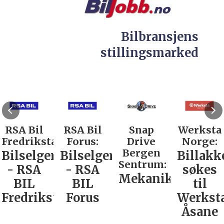
Bilbransjens
stillingsmarked
RSA Bil
RSA Bil
Snap
Werksta
Fredrikstad:
Forus:
Drive
Norge:
Bergen
Bilselger
Bilselger
Billakk
Sentrum:
- RSA
- RSA
søkes
Mekaniker
BIL
BIL
til
Fredrikstad
Forus
Werkst
Åsane