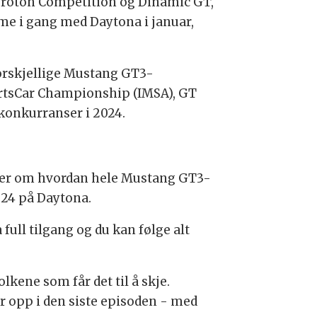
Proton Competition og Dinamic GT,
mme i gang med Daytona i januar,
forskjellige Mustang GT3-
ortsCar Championship (IMSA), GT
onkurranser i 2024.
dler om hvordan hele Mustang GT3-
x 24 på Daytona.
full tilgang og du kan følge alt
olkene som får det til å skje.
er opp i den siste episoden - med