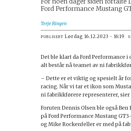
For noen dager siden fortalte D
Ford Performance Mustang GT
Terje
Ringen
lørdag 16.12.2023 - 16:19
PUBLISERT
S
Det ble klart da Ford Performance i
alt består nå teamet av ni fabrikkfø
– Dette er et viktig og spesielt år 
racing. Når vi tar et ikon som Must
ni fabrikkførere representerer, si
Foruten Dennis Olsen ble også Ben B
på Ford Performance Mustang GT3-tea
og Mike Rockenfeller er med på fabr