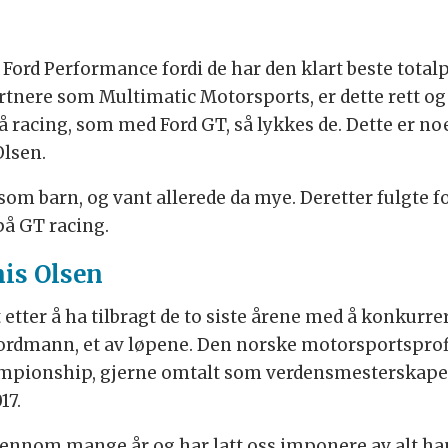
for Ford Performance fordi de har den klart beste to
tnere som Multimatic Motorsports, er dette rett og s
på racing, som med Ford GT, så lykkes de. Dette er no
Olsen.
som barn, og vant allerede da mye. Deretter fulgte f
på GT racing.
nis Olsen
 etter å ha tilbragt de to siste årene med å konkurr
 nordmann, et av løpene. Den norske motorsportspro
pionship, gjerne omtalt som verdensmesterskapet i 
17.
gjennom mange år og har latt oss imponere av alt ha