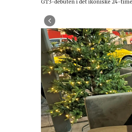
GT3-debuten i det ikoniske 24-timer