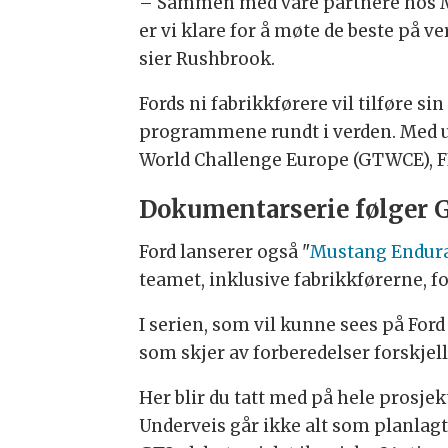
– Sammen med våre partnere hos M
er vi klare for å møte de beste på 
sier Rushbrook.
Fords ni fabrikkførere vil tilføre 
programmene rundt i verden. Med ul
World Challenge Europe (GTWCE), F
Dokumentarserie følger 
Ford lanserer også "
Mustang Endur
teamet, inklusive fabrikkførerne, fo
I serien, som vil kunne sees på For
som skjer av forberedelser forskjell
Her blir du tatt med på hele prosjekt
Underveis går ikke alt som planlagt