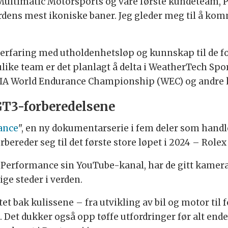
ultimatic Motorsports og våre første kundeteam, 
verdens mest ikoniske baner. Jeg gleder meg til å ko
sin erfaring med utholdenhetsløp og kunnskap til de 
ike team er det planlagt å delta i WeatherTech Sp
IA World Endurance Championship (WEC) og andre k
GT3-forberedelsene
ance
", en ny dokumentarserie i fem deler som han
rbereder seg til det første store løpet i 2024 – Role
d Performance sin YouTube-kanal, har de gitt kamera 
ige steder i verden.
et bak kulissene – fra utvikling av bil og motor til f
. Det dukker også opp tøffe utfordringer før alt end