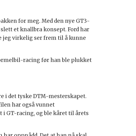
talpakken for meg. Med den nye GT3-
lett et knallbra konsept. Ford har
e jeg virkelig ser frem til å kunne
ormelbil-racing før han ble plukket
ere i det tyske DTM-mesterskapet.
filen har også vunnet
GT-racing, og ble kåret til årets
n har oppnådd. Det at han nå skal