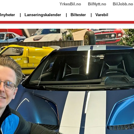
YrkesBil.no
BilNytt.no
BilJobb.no
lnyheter
Lanseringskalender
Biltester
Varebil