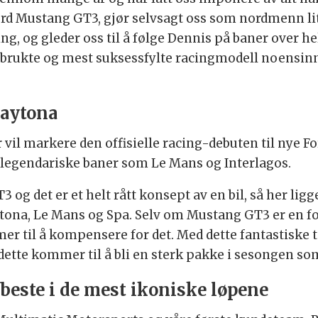
rd Mustang GT3, gjør selvsagt oss som nordmenn litt 
, og gleder oss til å følge Dennis på baner over he
rukte og mest suksessfylte racingmodell noensinne
Daytona
 vil markere den offisielle racing-debuten til nye Fo
 legendariske baner som Le Mans og Interlagos.
og det er et helt rått konsept av en bil, så her ligge
ona, Le Mans og Spa. Selv om Mustang GT3 er en for
er til å kompensere for det. Med dette fantastisk
 dette kommer til å bli en sterk pakke i sesongen som
 beste i de mest ikoniske løpene