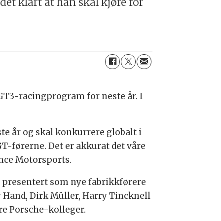
det klart at han skal kjøre for
 GT3-racingprogram for neste år. I
te år og skal konkurrere globalt i
GT-førerne. Det er akkurat det våre
ance Motorsports.
h presentert som nye fabrikkførere
 Hand, Dirk Müller, Harry Tincknell
re Porsche-kolleger.