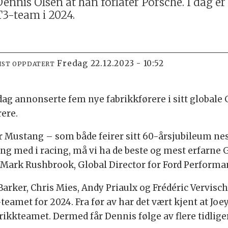
ennis Olsen at han forlater Porsche. I dag er 
3-team i 2024.
fredag 22.12.2023 - 10:52
IST OPPDATERT
 dag annonserte fem nye fabrikkførere i sitt globale
rere.
for Mustang – som både feirer sitt 60-årsjubileum nes
ang med i racing, må vi ha de beste og mest erfarne 
er Mark Rushbrook, Global Director for Ford Perform
arker, Chris Mies, Andy Priaulx og Frédéric Vervisc
met for 2024. Fra før av har det vært kjent at Joey
ikkteamet. Dermed får Dennis følge av flere tidlige