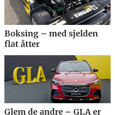
Boksing – med sjelden
flat åtter
Glem de andre – GLA er