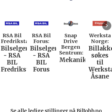
RSA Bil
RSA Bil
Snap
Werksta
Fredrikstad:
Forus:
Drive
Norge:
Bergen
Bilselger
Bilselger
Billakk
Sentrum:
- RSA
- RSA
søkes
Mekaniker
BIL
BIL
til
Fredrikstad
Forus
Werkst
Åsane
Se alle ledige stillinger på BilJobb.no