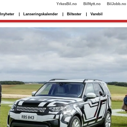
YrkesBil.no
BilNytt.no
BilJobb.no
lnyheter
Lanseringskalender
Biltester
Varebil