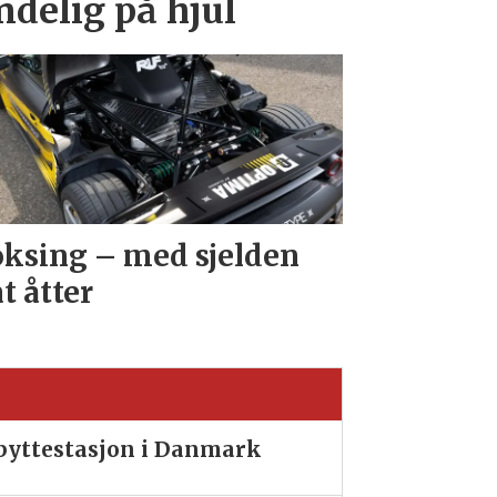
endelig på hjul
ksing – med sjelden
at åtter
ibyttestasjon i Danmark