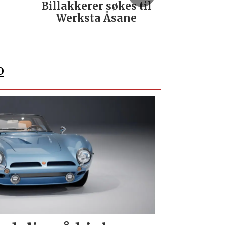
Billakkerer søkes til
Servi
Werksta Åsane
verks
No
o