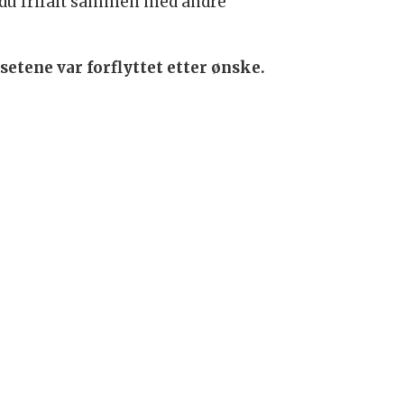
r du frifalt sammen med andre
setene var forflyttet etter ønske.