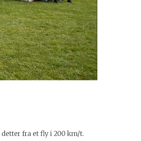
Land Rover In
etter fra et fly i 200 km/t.