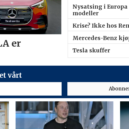
Nysatsing i Europa 
modeller
Krise? Ikke hos Re
Mercedes-Benz kjøp
LA er
Tesla skuffer
t vårt