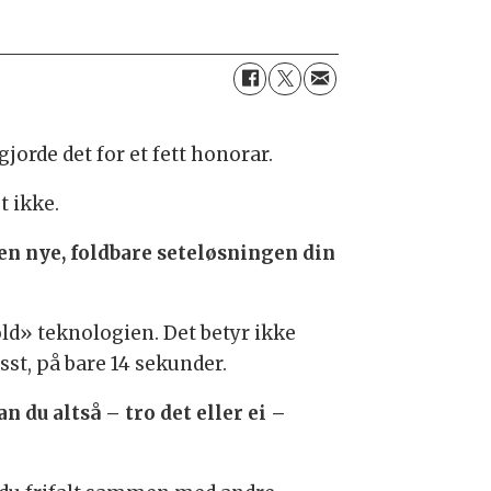
jorde det for et fett honorar.
t ikke.
en nye, foldbare seteløsningen din
old» teknologien. Det betyr ikke
sst, på bare 14 sekunder.
n du altså – tro det eller ei –