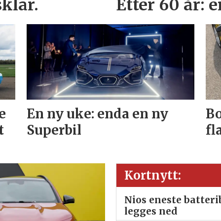
klar.
Etter 60 år: 
e
En ny uke: enda en ny
Bo
t
Superbil
fl
Kortnytt:
Nios eneste batter
legges ned