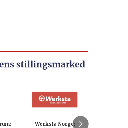
ens stillingsmarked
trum:
Werksta Norge:
Rodi