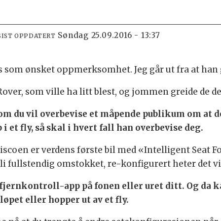
søndag 25.09.2016 - 13:37
SIST OPPDATERT
ylls som ønsket oppmerksomhet. Jeg går ut fra at han g
ver, som ville ha litt blest, og jommen greide de de
som du vil overbevise et måpende publikum om at d
 et fly, så skal i hvert fall han overbevise deg.
scoen er verdens første bil med «Intelligent Seat F
li fullstendig omstokket, re-konfigurert heter det vi
fjernkontroll-app på fonen eller uret ditt. Og da ka
øpet eller hopper ut av et fly.