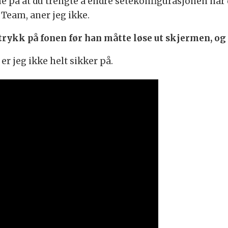
me på at du trengte å endre setekonfigurasjonen nå
Team, aner jeg ikke.
 trykk på fonen før han måtte løse ut skjermen, og 
r jeg ikke helt sikker på.