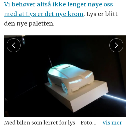
Vi behøver altså ikke lenger nøye oss
med at Lys er det nye krom
. Lys er blitt
den nye paletten.
Med bilen som lerret for lys - Foto: Jon Winding-Sørensen og BMW