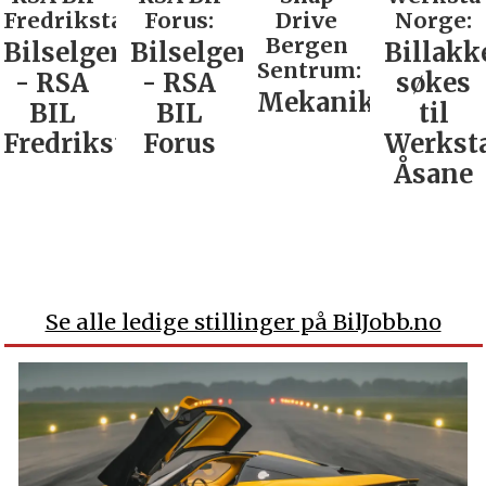
Fredrikstad:
Forus:
Drive
Norge:
Bergen
Bilselger
Bilselger
Billakk
Sentrum:
- RSA
- RSA
søkes
Mekaniker
BIL
BIL
til
Fredrikstad
Forus
Werkst
Åsane
Se alle ledige stillinger på BilJobb.no