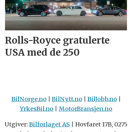
Rolls-Royce gratulerte
USA med de 250
BilNorge.no
|
BilNytt.no
|
BilJobb.no
|
YrkesBil.no
|
MotorBransjen.no
Utgiver:
Bilforlaget AS
| Hovfaret 17B, 0275