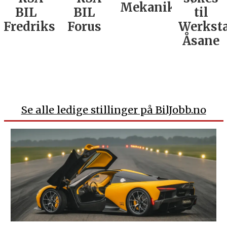
Mekaniker
BIL
BIL
til
Fredrikstad
Forus
Werkst
Åsane
Se alle ledige stillinger på BilJobb.no