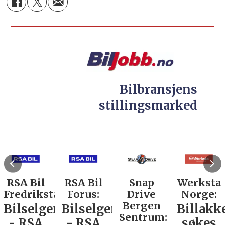
Bilbransjens
stillingsmarked
RSA Bil
RSA Bil
Snap
Werksta
Fredrikstad:
Forus:
Drive
Norge:
Bergen
Bilselger
Bilselger
Billakk
Sentrum:
- RSA
- RSA
søkes