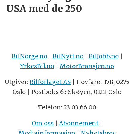
USA med de 250
BilNorge.no
|
BilNytt.no
|
BilJobb.no
|
YrkesBil.no
|
MotorBransjen.no
Utgiver:
Bilforlaget AS
| Hovfaret 17B, 0275
Oslo | Postboks 63 Skøyen, 0212 Oslo
Telefon: 23 03 66 00
Om oss
|
Abonnement
|
Mediainformasjon
|
Nyhetsbrev