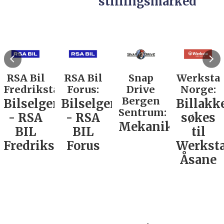
stillingsmarked
RSA Bil
RSA Bil
Snap
Werksta
Fredrikstad:
Forus:
Drive
Norge:
Bergen
Bilselger
Bilselger
Billakk
Sentrum:
- RSA
- RSA
søkes
Mekaniker
BIL
BIL
til
Fredrikstad
Forus
Werkst
Åsane