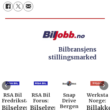
Bilbransjens
stillingsmarked
RSA Bil
RSA Bil
Snap
Werksta
Fredrikstad:
Forus:
Drive
Norge:
Bergen
Bilselger
Bilselger
Billakk