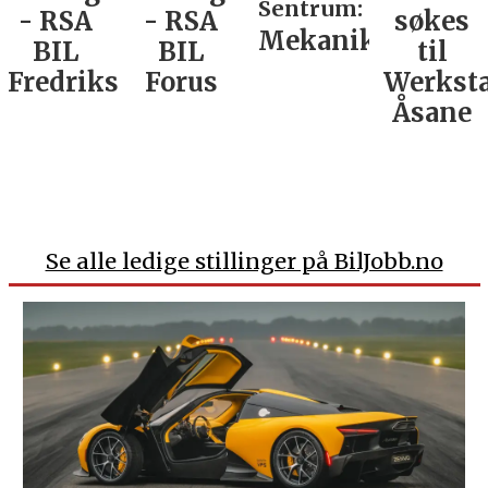
Sentrum:
- RSA
- RSA
søkes
Mekaniker
BIL
BIL
til
Fredrikstad
Forus
Werkst
Åsane
Se alle ledige stillinger på BilJobb.no