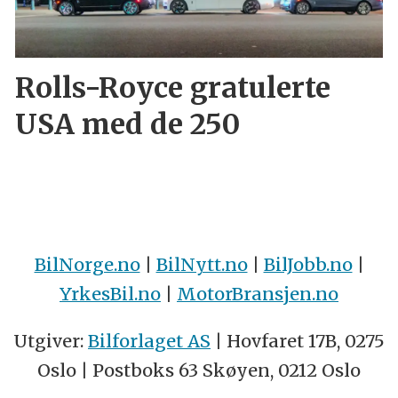
Rolls-Royce gratulerte
USA med de 250
BilNorge.no
|
BilNytt.no
|
BilJobb.no
|
YrkesBil.no
|
MotorBransjen.no
Utgiver:
Bilforlaget AS
| Hovfaret 17B, 0275
Oslo | Postboks 63 Skøyen, 0212 Oslo