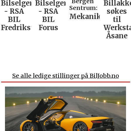
Bergen
Bilselger
Bilselger
Billakk
Sentrum:
- RSA
- RSA
søkes
Mekaniker
BIL
BIL
til
Fredrikstad
Forus
Werkst
Åsane
Se alle ledige stillinger på BilJobb.no