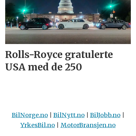
Rolls-Royce gratulerte
USA med de 250
BilNorge.no
|
BilNytt.no
|
BilJobb.no
|
YrkesBil.no
|
MotorBransjen.no