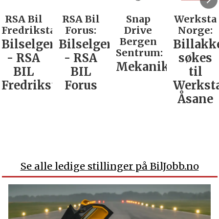
RSA Bil
RSA Bil
Snap
Werksta
Fredrikstad:
Forus:
Drive
Norge:
Bergen
Bilselger
Bilselger
Billakk
Sentrum:
- RSA
- RSA
søkes
Mekaniker
BIL
BIL
til
Fredrikstad
Forus
Werkst
Åsane
Se alle ledige stillinger på BilJobb.no