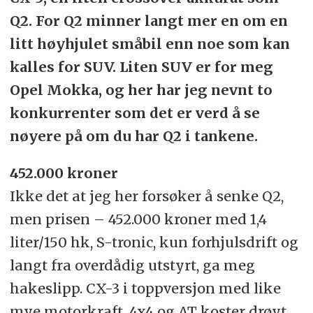
Q2. For Q2 minner langt mer en om en
litt høyhjulet småbil enn noe som kan
kalles for SUV. Liten SUV er for meg
Opel Mokka, og her har jeg nevnt to
konkurrenter som det er verd å se
nøyere på om du har Q2 i tankene.
452.000 kroner
Ikke det at jeg her forsøker å senke Q2,
men prisen – 452.000 kroner med 1,4
liter/150 hk, S-tronic, kun forhjulsdrift og
langt fra overdådig utstyrt, ga meg
hakeslipp. CX-3 i toppversjon med like
mye motorkraft, 4x4 og AT koster drøyt