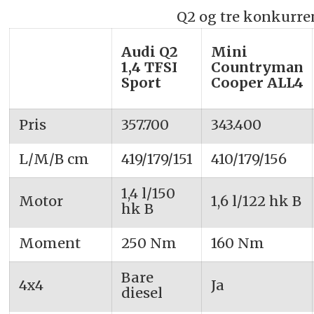
Q2 og tre konkurre
Audi Q2
Mini
1,4 TFSI
Countryman
Sport
Cooper ALL4
Pris
357.700
343.400
L/M/B cm
419/179/151
410/179/156
1,4 l/150
Motor
1,6 l/122 hk B
hk B
Moment
250 Nm
160 Nm
Bare
4x4
Ja
diesel