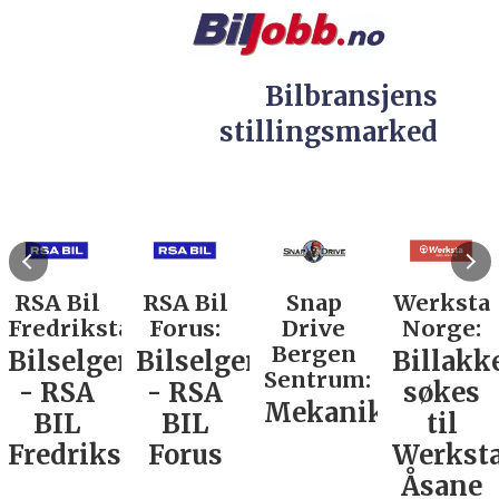
Bilbransjens
stillingsmarked
RSA Bil
RSA Bil
Snap
Werksta
Fredrikstad:
Forus:
Drive
Norge:
Bergen
Bilselger
Bilselger
Billakk
Sentrum:
- RSA
- RSA
søkes
Mekaniker
BIL
BIL
til
Fredrikstad
Forus
Werkst
Åsane