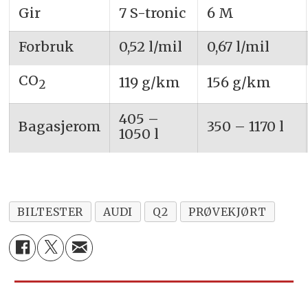
Gir
7 S-tronic
6 M
Forbruk
0,52 l/mil
0,67 l/mil
CO
119 g/km
156 g/km
2
405 –
Bagasjerom
350 – 1170 l
1050 l
BILTESTER
AUDI
Q2
PRØVEKJØRT