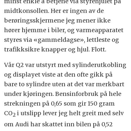
minst enkle å betjene via styrehjulet på
midtkonsollen. Her er ingen av de
berøringsskjermene jeg mener ikke
hører hjemme i biler, og varmeapparatet
styres via «gammeldagse», lettleste og
trafikksikre knapper og hjul. Flott.
Vår Q2 var utstyrt med sylinderutkobling
og displayet viste at den ofte gikk på
bare to sylindre uten at det var merkbart
under kjøringen. Bensinforbruk på hele
strekningen på 0,65 som gir 150 gram
CO
i utslipp lever jeg helt greit med selv
2
om Audi har skattet inn bilen på 0,52