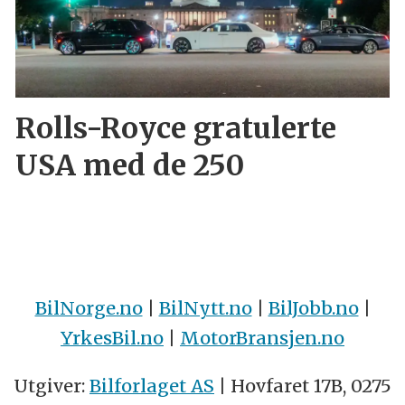
Rolls-Royce gratulerte
USA med de 250
BilNorge.no
|
BilNytt.no
|
BilJobb.no
|
YrkesBil.no
|
MotorBransjen.no
Utgiver:
Bilforlaget AS
| Hovfaret 17B, 0275