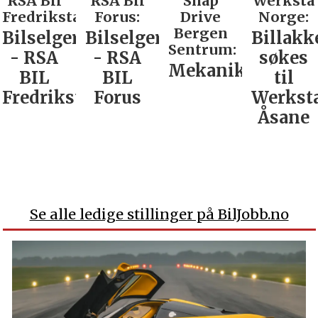
RSA Bil
RSA Bil
Snap
Werksta
Fredrikstad:
Forus:
Drive
Norge:
Bergen
Bilselger
Bilselger
Billakk
Sentrum:
- RSA
- RSA
søkes
Mekaniker
BIL
BIL
til
Fredrikstad
Forus
Werkst
Åsane
Se alle ledige stillinger på BilJobb.no