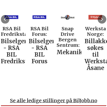
RSA Bil
RSA Bil
Snap
Werksta
Fredrikstad:
Forus:
Drive
Norge:
Bergen
Bilselger
Bilselger
Billakk
Sentrum:
- RSA
- RSA
søkes
Mekaniker
BIL
BIL
til
Fredrikstad
Forus
Werkst
Åsane
Se alle ledige stillinger på BilJobb.no