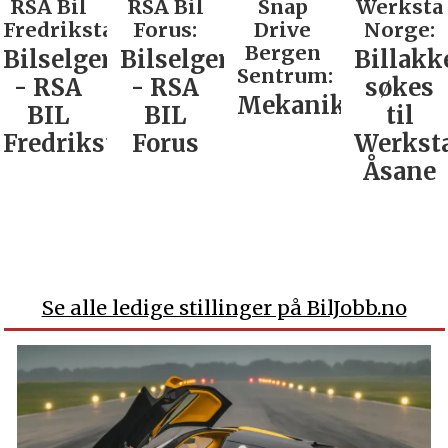
RSA Bil
RSA Bil
Snap
Werksta
Fredrikstad:
Forus:
Drive
Norge:
Bergen
Bilselger
Bilselger
Billakk
Sentrum:
- RSA
- RSA
søkes
Mekaniker
BIL
BIL
til
Fredrikstad
Forus
Werkst
Åsane
Se alle ledige stillinger på BilJobb.no