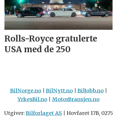
Rolls-Royce gratulerte
USA med de 250
BilNorge.no
|
BilNytt.no
|
BilJobb.no
|
YrkesBil.no
|
MotorBransjen.no
Utgiver:
Bilforlaget AS
| Hovfaret 17B, 0275