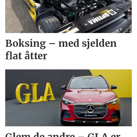
Boksing – med sjelden
flat åtter
Glem de andre – GLA er