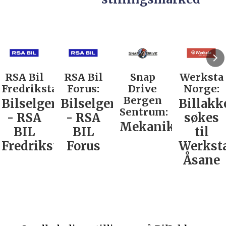
RSA Bil
RSA Bil
Snap
Werksta
Fredrikstad:
Forus:
Drive
Norge:
Bergen
Bilselger
Bilselger
Billakk
Sentrum:
- RSA
- RSA
søkes
Mekaniker
BIL
BIL
til
Fredrikstad
Forus
Werkst
Åsane