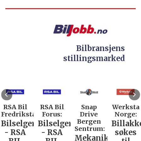
Bilbransjens
stillingsmarked
RSA Bil
RSA Bil
Snap
Werksta
Fredrikstad:
Forus:
Drive
Norge:
Bergen
Bilselger
Bilselger
Billakk
Sentrum:
- RSA
- RSA
søkes
Mekaniker