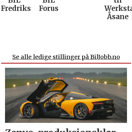
BIL
BIL
til
Fredrikstad
Forus
Werkst
Åsane
Se alle ledige stillinger på BilJobb.no