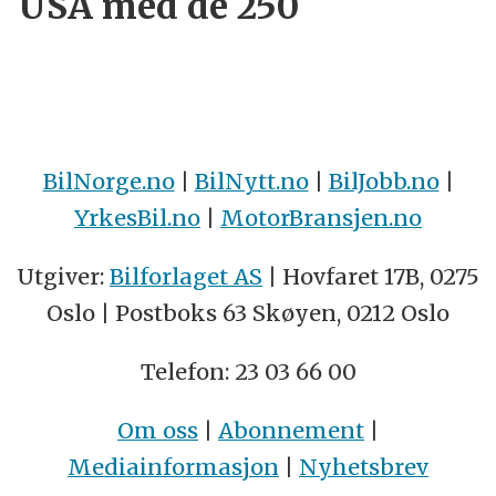
USA med de 250
BilNorge.no
|
BilNytt.no
|
BilJobb.no
|
YrkesBil.no
|
MotorBransjen.no
Utgiver:
Bilforlaget AS
| Hovfaret 17B, 0275
Oslo | Postboks 63 Skøyen, 0212 Oslo
Telefon: 23 03 66 00
Om oss
|
Abonnement
|
Mediainformasjon
|
Nyhetsbrev