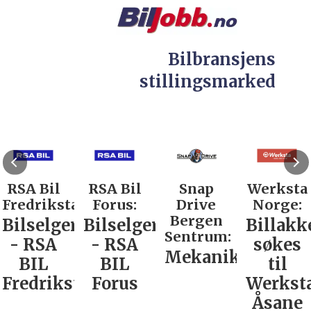
Bilbransjens
stillingsmarked
RSA Bil
RSA Bil
Snap
Werksta
Fredrikstad:
Forus:
Drive
Norge:
Bergen
Bilselger
Bilselger
Billakk
Sentrum:
- RSA
- RSA
søkes
Mekaniker
BIL
BIL
til
Fredrikstad
Forus
Werkst
Åsane