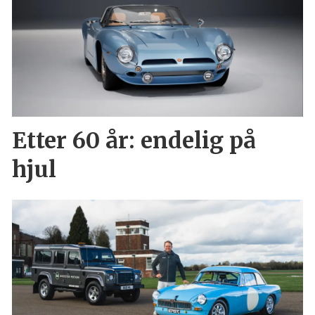
Etter 60 år: endelig på
hjul