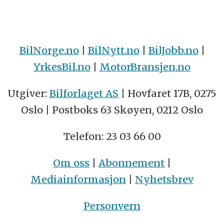
BilNorge.no
|
BilNytt.no
|
BilJobb.no
|
YrkesBil.no
|
MotorBransjen.no
Utgiver:
Bilforlaget AS
| Hovfaret 17B, 0275
Oslo | Postboks 63 Skøyen, 0212 Oslo
Telefon: 23 03 66 00
Om oss
|
Abonnement
|
Mediainformasjon
|
Nyhetsbrev
Personvern