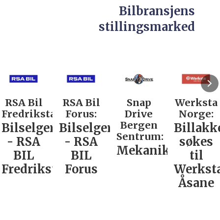
Bilbransjens
stillingsmarked
RSA Bil
RSA Bil
Snap
Werksta
Fredrikstad:
Forus:
Drive
Norge:
Bergen
Bilselger
Bilselger
Billakk
Sentrum:
- RSA
- RSA
søkes
Mekaniker
BIL
BIL
til
Fredrikstad
Forus
Werkst
Åsane