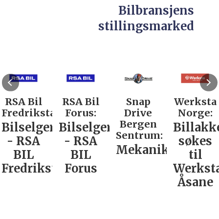
Bilbransjens
stillingsmarked
RSA Bil
RSA Bil
Snap
Werksta
Fredrikstad:
Forus:
Drive
Norge:
Bergen
Bilselger
Bilselger
Billakk
Sentrum:
- RSA
- RSA
søkes
Mekaniker
BIL
BIL
til
Fredrikstad
Forus
Werkst
Åsane