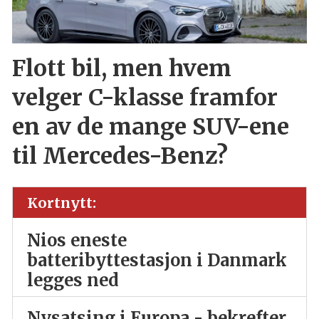
Flott bil, men hvem
velger C-klasse framfor
en av de mange SUV-ene
til Mercedes-Benz?
Kortnytt:
Nios eneste
batteribyttestasjon i Danmark
legges ned
Nysatsing i Europa - bekrefter