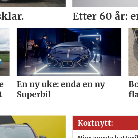
klar.
Etter 60 år: 
e
En ny uke: enda en ny
Bo
t
Superbil
fl
Kortnytt:
Nios eneste batter