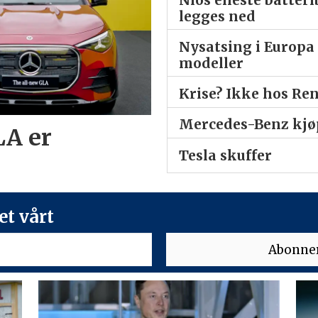
legges ned
Nysatsing i Europa 
modeller
Krise? Ikke hos Re
Mercedes-Benz kjøp
LA er
Tesla skuffer
t vårt