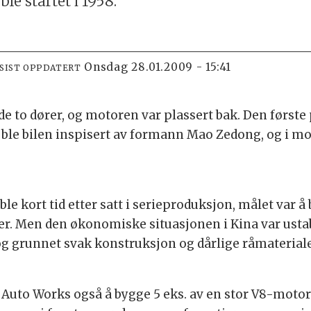
le startet i 1958.
onsdag 28.01.2009 - 15:41
SIST OPPDATERT
dde to dører, og motoren var plassert bak. Den førs
 ble bilen inspisert av formann Mao Zedong, og i mo
e kort tid etter satt i serieproduksjon, målet var å 
yer. Men den økonomiske situasjonen i Kina var ustab
 og grunnet svak konstruksjon og dårlige råmaterial
Auto Works også å bygge 5 eks. av en stor V8-motori