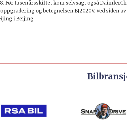
998. Før tusenårsskiftet kom selvsagt også DaimlerChrys
n oppgradering og betegnelsen BJ2020V. Ved siden av
ing i Beijing.
Bilbransj