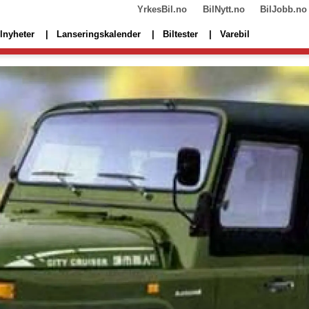
YrkesBil.no
BilNytt.no
BilJobb.no
lnyheter
Lanseringskalender
Biltester
Varebil