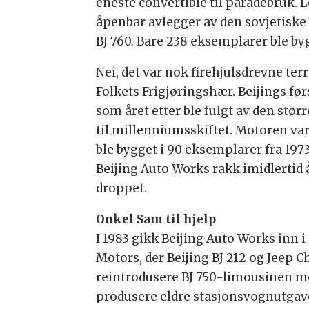
eneste convertible til paradebruk. 
åpenbar avlegger av den sovjetiske 
BJ 760. Bare 238 eksemplarer ble byg
Nei, det var nok firehjulsdrevne t
Folkets Frigjøringshær. Beijings før
som året etter ble fulgt av den stør
til millenniumsskiftet. Motoren var
ble bygget i 90 eksemplarer fra 1973
Beijing Auto Works rakk imidlertid
droppet.
Onkel Sam til hjelp
I 1983 gikk Beijing Auto Works inn 
Motors, der Beijing BJ 212 og Jeep C
reintrodusere BJ 750-limousinen me
produsere eldre stasjonsvognutgaver