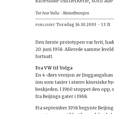
kinesiske bilmerkene, som alle b
Tor Ivar Volla - MotorBransjen
torsdag 16.10.2003 - 13:31
PUBLISERT
Den første prototypen var hvit, ha
20. juni 1958. Allerede samme kveld
fortsatt.
Fra VW til Volga
En 4-dørs versjon av Jinggangshan bl
inn som taxier i større kinesiske b
beskjeden. I 1960 stoppet den opp,
fra Beijings gater i 1968.
Fra september 1958 begynte Beijing 