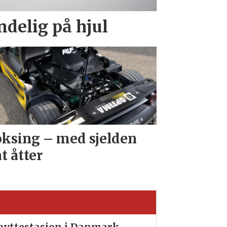
endelig på hjul
ksing – med sjelden
at åtter
ibyttestasjon i Danmark