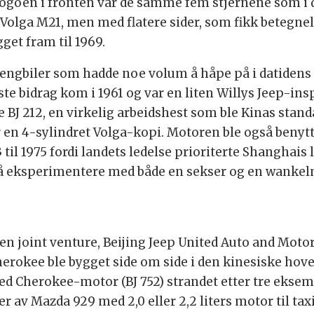
Logoen i fronten var de samme fem stjernene som i d
Volga M21, men med flatere sider, som fikk betegne
get fram til 1969.
errengbiler som hadde noe volum å håpe på i datide
ste bidrag kom i 1961 og var en liten Willys Jeep-ins
re BJ 212, en virkelig arbeidshest som ble Kinas stand
 en 4-sylindret Volga-kopi. Motoren ble også benytt
 til 1975 fordi landets ledelse prioriterte Shanghais
 å eksperimentere med både en sekser og en wankelm
i en joint venture, Beijing Jeep United Auto and Mo
herokee ble bygget side om side i den kinesiske hove
d Cherokee-motor (BJ 752) strandet etter tre eksemp
 av Mazda 929 med 2,0 eller 2,2 liters motor til ta