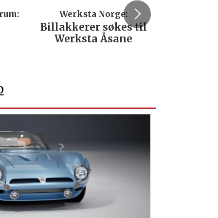
trum:
Werksta Norge:
Rodi
Billakkerer søkes til
Servi
Werksta Åsane
verks
No
o