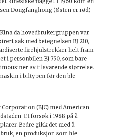
et kinesiske flagget. I 1960 kom en
lsen Dongfanghong (Østen er rød)
ns Kina da hovedbrukergruppen var
pirert sak med betegnelsen BJ 210,
ardiserte firehjulstrekker helt fram
et i personbilen BJ 750, som bare
 limousiner av tilsvarende størrelse.
askin i biltypen før den ble
tor Corporation (BJC) med American
dstaden. Et forsøk i 1988 på å
larer. Bedre gikk det med å
xibruk, en produksjon som ble