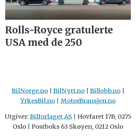
Rolls-Royce gratulerte
USA med de 250
BilNorge.no
|
BilNytt.no
|
BilJobb.no
|
YrkesBil.no
|
MotorBransjen.no
Utgiver:
Bilforlaget AS
| Hovfaret 17B, 0275
Oslo | Postboks 63 Skøyen, 0212 Oslo