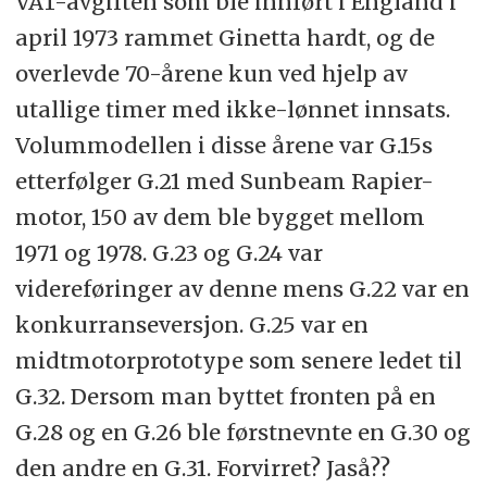
VAT-avgiften som ble innført i England i
april 1973 rammet Ginetta hardt, og de
overlevde 70-årene kun ved hjelp av
utallige timer med ikke-lønnet innsats.
Volummodellen i disse årene var G.15s
etterfølger G.21 med Sunbeam Rapier-
motor, 150 av dem ble bygget mellom
1971 og 1978. G.23 og G.24 var
videreføringer av denne mens G.22 var en
konkurranseversjon. G.25 var en
midtmotorprototype som senere ledet til
G.32. Dersom man byttet fronten på en
G.28 og en G.26 ble førstnevnte en G.30 og
den andre en G.31. Forvirret? Jaså??