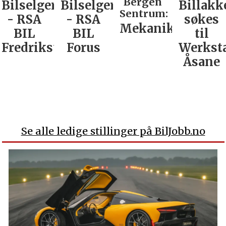
Bergen
Bilselger
Bilselger
Billakk
Sentrum:
- RSA
- RSA
søkes
Mekaniker
BIL
BIL
til
Fredrikstad
Forus
Werkst
Åsane
Se alle ledige stillinger på BilJobb.no