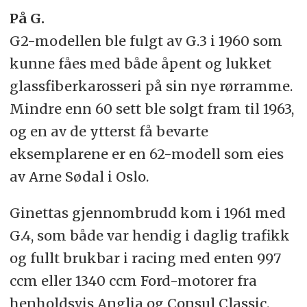
På G.
G2-modellen ble fulgt av G.3 i 1960 som
kunne fåes med både åpent og lukket
glassfiberkarosseri på sin nye rørramme.
Mindre enn 60 sett ble solgt fram til 1963,
og en av de ytterst få bevarte
eksemplarene er en 62-modell som eies
av Arne Sødal i Oslo.
Ginettas gjennombrudd kom i 1961 med
G.4, som både var hendig i daglig trafikk
og fullt brukbar i racing med enten 997
ccm eller 1340 ccm Ford-motorer fra
henholdsvis Anglia og Consul Classic.