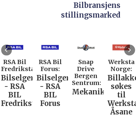
Bilbransjens
stillingsmarked
RSA Bil
RSA Bil
Snap
Werksta
Fredrikstad:
Forus:
Drive
Norge:
Bergen
Bilselger
Bilselger
Billakk
Sentrum:
- RSA
- RSA
søkes
Mekaniker
BIL
BIL
til
Fredrikstad
Forus
Werkst
Åsane