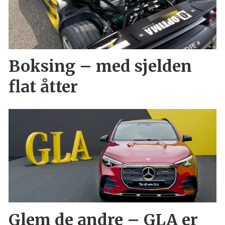
Boksing – med sjelden
flat åtter
Glem de andre – GLA er