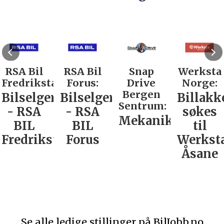
RSA Bil
RSA Bil
Snap
Werksta
Fredrikstad:
Forus:
Drive
Norge:
Bergen
Bilselger
Bilselger
Billakk
Sentrum:
- RSA
- RSA
søkes
Mekaniker
BIL
BIL
til
Fredrikstad
Forus
Werkst
Åsane
Se alle ledige stillinger på BilJobb.no