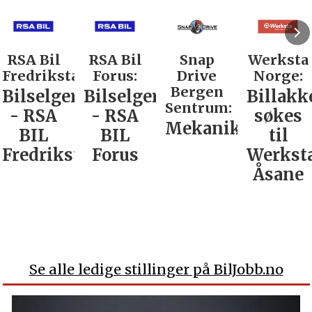
RSA Bil
RSA Bil
Snap
Werksta
Fredrikstad:
Forus:
Drive
Norge:
Bergen
Bilselger
Bilselger
Billakk
Sentrum:
- RSA
- RSA
søkes
Mekaniker
BIL
BIL
til
Fredrikstad
Forus
Werkst
Åsane
Se alle ledige stillinger på BilJobb.no