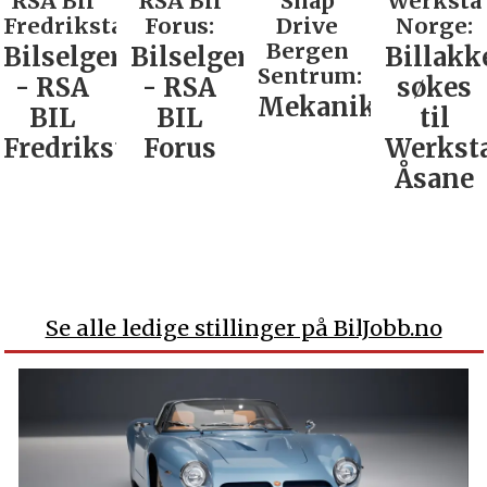
RSA Bil
RSA Bil
Snap
Werksta
Fredrikstad:
Forus:
Drive
Norge:
Bergen
Bilselger
Bilselger
Billakk
Sentrum:
- RSA
- RSA
søkes
Mekaniker
BIL
BIL
til
Fredrikstad
Forus
Werkst
Åsane
Se alle ledige stillinger på BilJobb.no