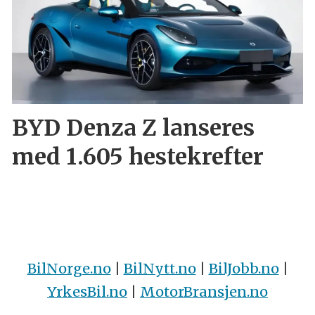
BYD Denza Z lanseres
med 1.605 hestekrefter
BilNorge.no
|
BilNytt.no
|
BilJobb.no
|
YrkesBil.no
|
MotorBransjen.no