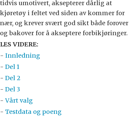
tidvis umotivert, aksepterer dårlig at
kjøretøy i feltet ved siden av kommer for
nær, og krever svært god sikt både forover
og bakover for å akseptere forbikjøringer.
LES VIDERE:
-
Innledning
-
Del 1
-
Del 2
-
Del 3
-
Vårt valg
-
Testdata og poeng