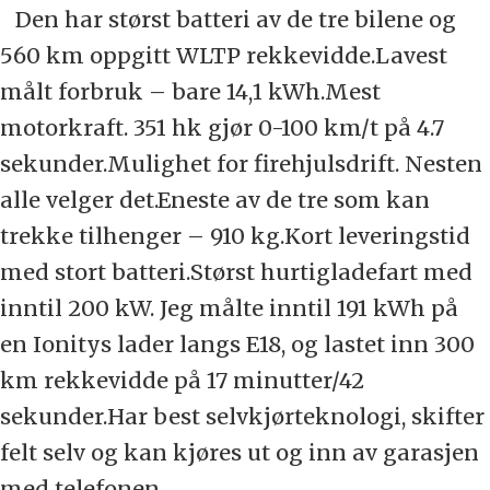
Den har størst batteri av de tre bilene og
560 km oppgitt WLTP rekkevidde.Lavest
målt forbruk – bare 14,1 kWh.Mest
motorkraft. 351 hk gjør 0-100 km/t på 4.7
sekunder.Mulighet for firehjulsdrift. Nesten
alle velger det.Eneste av de tre som kan
trekke tilhenger – 910 kg.Kort leveringstid
med stort batteri.Størst hurtigladefart med
inntil 200 kW. Jeg målte inntil 191 kWh på
en Ionitys lader langs E18, og lastet inn 300
km rekkevidde på 17 minutter/42
sekunder.Har best selvkjørteknologi, skifter
felt selv og kan kjøres ut og inn av garasjen
med telefonen.