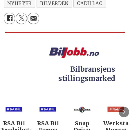
NYHETER
BILVERDEN
CADILLAC
Bilbransjens
stillingsmarked
RSA Bil
RSA Bil
Snap
Werksta
Fredrikstad:
Forus:
Drive
Norge: