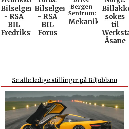
Bergen
Bilselger
Bilselger
Billakk
Sentrum:
- RSA
- RSA
søkes
Mekaniker
BIL
BIL
til
Fredrikstad
Forus
Werkst
Åsane
Se alle ledige stillinger på BilJobb.no