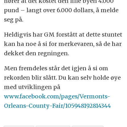
hører at det kostet den lille byen 4.000
pund – langt over 6.000 dollars, å melde
seg på.
Heldigvis har GM forstått at dette stuntet
kan ha noe å si for merkevaren, så de har
dekket den regningen.
Men fremdeles står det igjen å si om
rekorden blir slått. Du kan selv holde øye
med utviklingen på
www.facebook.com/pages/Vermonts-
Orleans-County-Fair/105948192814344