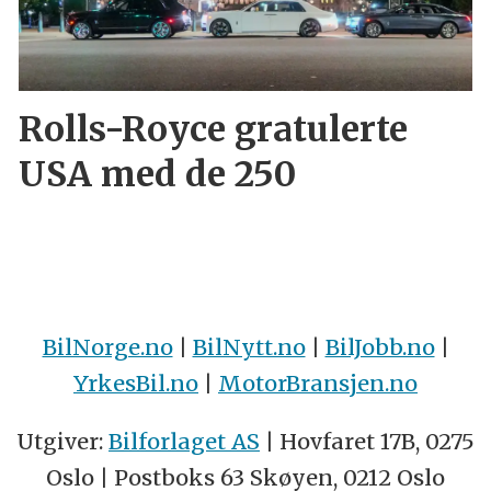
Rolls-Royce gratulerte
USA med de 250
BilNorge.no
|
BilNytt.no
|
BilJobb.no
|
YrkesBil.no
|
MotorBransjen.no
Utgiver:
Bilforlaget AS
| Hovfaret 17B, 0275
Oslo | Postboks 63 Skøyen, 0212 Oslo