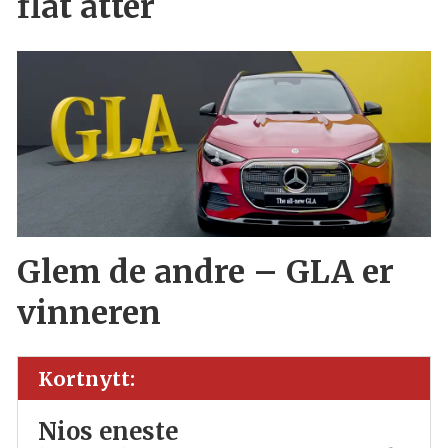
flat åtter
Glem de andre – GLA er
vinneren
Kortnytt:
Nios eneste