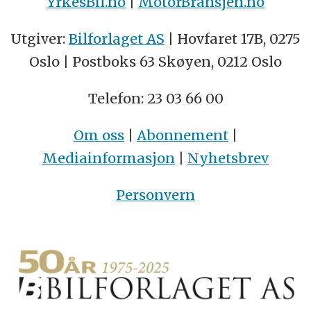
YrkesBil.no
|
MotorBransjen.no
Utgiver:
Bilforlaget AS
| Hovfaret 17B, 0275
Oslo | Postboks 63 Skøyen, 0212 Oslo
Telefon: 23 03 66 00
Om oss
|
Abonnement
|
Mediainformasjon
|
Nyhetsbrev
Personvern