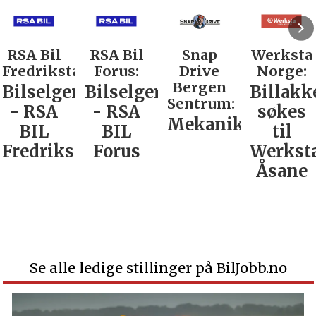
RSA Bil
RSA Bil
Snap
Werksta
Fredrikstad:
Forus:
Drive
Norge:
Bergen
Bilselger
Bilselger
Billakk
Sentrum:
- RSA
- RSA
søkes
Mekaniker
BIL
BIL
til
Fredrikstad
Forus
Werkst
Åsane
Se alle ledige stillinger på BilJobb.no