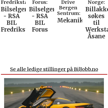
Fredrikstad:
Forus:
Drive
Norge:
Bergen
Bilselger
Bilselger
Billakk
Sentrum:
- RSA
- RSA
søkes
Mekaniker
BIL
BIL
til
Fredrikstad
Forus
Werkst
Åsane
Se alle ledige stillinger på BilJobb.no