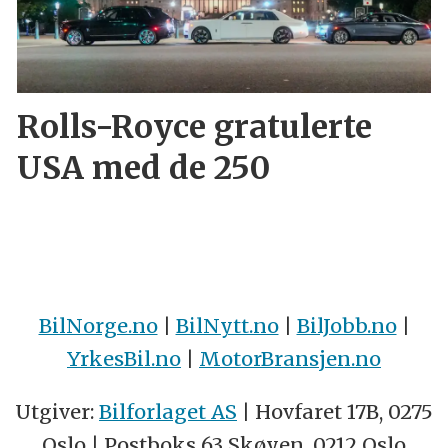
Rolls-Royce gratulerte
USA med de 250
BilNorge.no
|
BilNytt.no
|
BilJobb.no
|
YrkesBil.no
|
MotorBransjen.no
Utgiver:
Bilforlaget AS
| Hovfaret 17B, 0275
Oslo | Postboks 63 Skøyen, 0212 Oslo