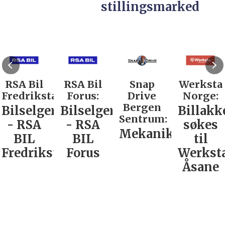
stillingsmarked
RSA Bil
RSA Bil
Snap
Werksta
Fredrikstad:
Forus:
Drive
Norge:
Bergen
Bilselger
Bilselger
Billakk
Sentrum:
- RSA
- RSA
søkes
Mekaniker
BIL
BIL
til
Fredrikstad
Forus
Werkst
Åsane