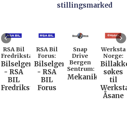
stillingsmarked
RSA Bil
RSA Bil
Snap
Werksta
Fredrikstad:
Forus:
Drive
Norge:
Bergen
Bilselger
Bilselger
Billakk
Sentrum:
- RSA
- RSA
søkes
Mekaniker
BIL
BIL
til
Fredrikstad
Forus
Werkst
Åsane