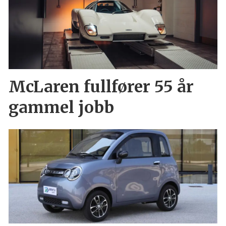
McLaren fullfører 55 år
gammel jobb