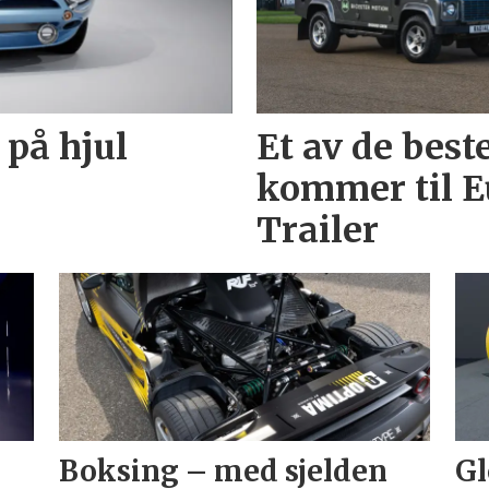
 på hjul
Et av de best
kommer til E
Trailer
Boksing – med sjelden
Gl