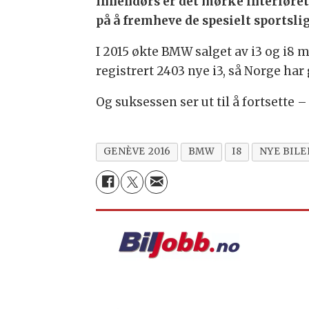
Innendørs er det mørke interiøre
på å fremheve de spesielt sportsli
I 2015 økte BMW salget av i3 og i8 me
registrert 2403 nye i3, så Norge har
Og suksessen ser ut til å fortsette –
GENÈVE 2016
BMW
I8
NYE BILE