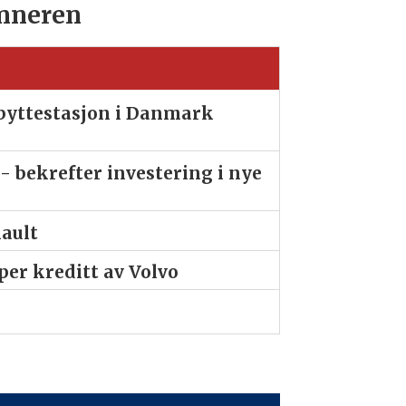
nneren
ibyttestasjon i Danmark
- bekrefter investering i nye
nault
er kreditt av Volvo