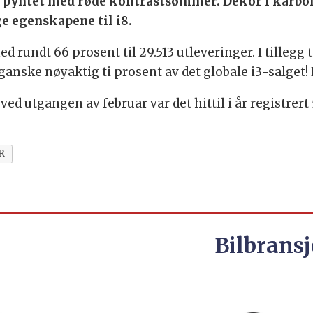
t pyntet med røde kontrastsømmer. Dekor i karb
ge egenskapene til i8.
d rundt 66 prosent til 29.513 utleveringer. I tillegg t
 ganske nøyaktig ti prosent av det globale i3-salget!
 ved utgangen av februar var det hittil i år registrert 
R
Bilbransj