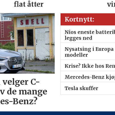
flat åtter
vi
Kortnytt:
Nios eneste batter
legges ned
Nysatsing i Europa 
modeller
Krise? Ikke hos Re
Mercedes-Benz kjøp
 velger C-
Tesla skuffer
av de mange
des-Benz?