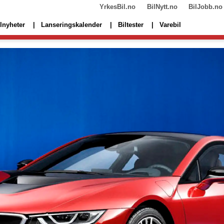
YrkesBil.no
BilNytt.no
BilJobb.no
lnyheter
Lanseringskalender
Biltester
Varebil