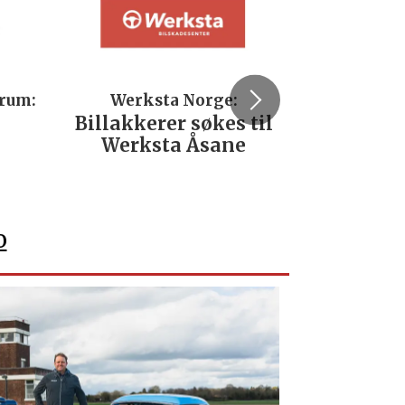
trum:
Werksta Norge:
Rodi
Billakkerer søkes til
Servi
Werksta Åsane
verks
No
o