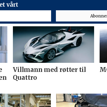
t vårt
e
Villmann med røtter til
MG
en
Quattro