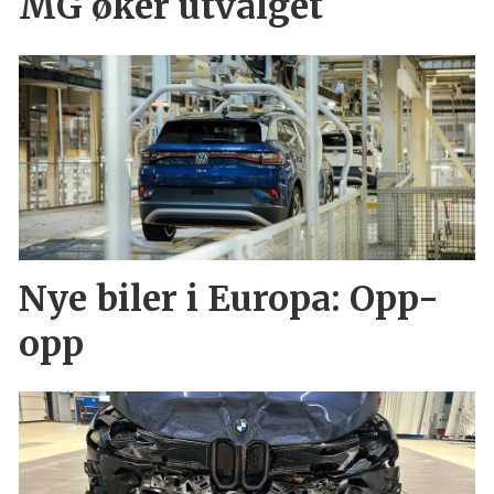
MG øker utvalget
Nye biler i Europa: Opp-
opp