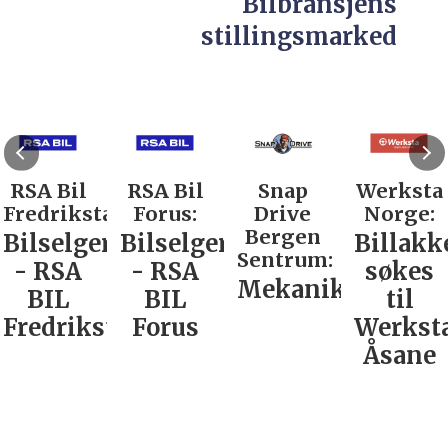
Bilbransjens
stillingsmarked
RSA Bil
RSA Bil
Snap
Werksta
Fredrikstad:
Forus:
Drive
Norge:
Bergen
Bilselger
Bilselger
Billakk
Sentrum:
- RSA
- RSA
søkes
Mekaniker
BIL
BIL
til
Fredrikstad
Forus
Werkst
Åsane