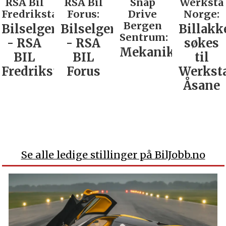
RSA Bil
RSA Bil
Snap
Werksta
Fredrikstad:
Forus:
Drive
Norge:
Bergen
Bilselger
Bilselger
Billakk
Sentrum:
- RSA
- RSA
søkes
Mekaniker
BIL
BIL
til
Fredrikstad
Forus
Werkst
Åsane
Se alle ledige stillinger på BilJobb.no