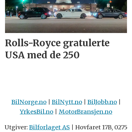
Rolls-Royce gratulerte
USA med de 250
BilNorge.no
|
BilNytt.no
|
BilJobb.no
|
YrkesBil.no
|
MotorBransjen.no
Utgiver:
Bilforlaget AS
| Hovfaret 17B, 0275