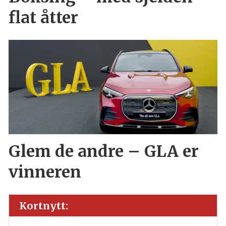
flat åtter
Glem de andre – GLA er
vinneren
Kortnytt: