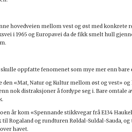
enne hovedveien mellom vest og øst med konkrete røt
iksvei i 1965 og Europavei da de fikk smelt hull gje
om.
 vi skulle oppfatte fenomenet som mye mer enn bare e
 den «Mat, Natur og Kultur mellom øst og vest» og hol
nn nok distraksjoner å fordype seg i. Bare omtale av 
k.
noen år kom «Spennande stikkvegar frå E134 Haukel
il Rogaland og rundturen Røldal-Suldal-Sauda, og ti
over havet.