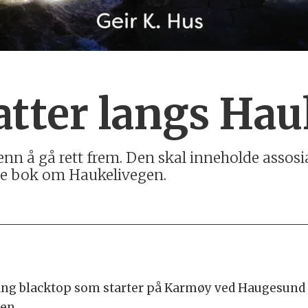
atter langs Ha
enn å gå rett frem. Den skal inneholde assosi
edje bok om Haukelivegen.
ang blacktop som starter på Karmøy ved Haugesund o
den.