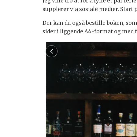
Jeg ville tro at for å fylle et par 
supplerer via sosiale medier. Start
Der kan du også bestille boken, som
sider i liggende A4-format og med f