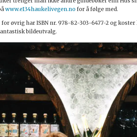
ferieuker trenger man ikke andre guidebøker enn Hus 
 på
www.e134haukelivegen.no
for å følge med.
 for øvrig har ISBN nr. 978-82-303-6477-2 og koster 
antastisk bildeutvalg.