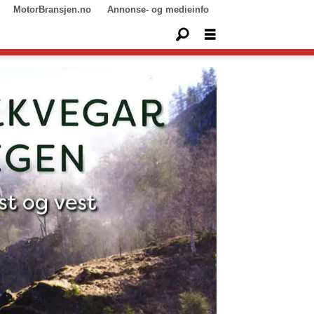
MotorBransjen.no
Annonse- og medieinfo