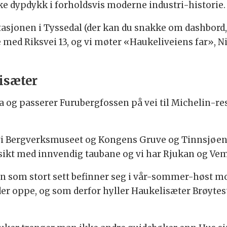
ske dypdykk i forholdsvis moderne industri-historie.
sjonen i Tyssedal (der kan du snakke om dashbord, der
e med Riksvei 13, og vi møter «Haukeliveiens far», 
lisæter
a og passerer Furubergfossen på vei til Michelin-r
vi Bergverksmuseet og Kongens Gruve og Tinnsjøen
ikt med innvendig taubane og vi har Rjukan og Vem
n som stort sett befinner seg i vår-sommer-høst mod
 der oppe, og som derfor hyller Haukelisæter Brøyte