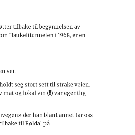
ter tilbake til begynnelsen av
nnom Haukelitunnelen i 1968, er en
n vei.
dt seg stort sett til strake veien.
mat og lokal vin (!!) var egentlig
ivegen» der han blant annet tar oss
lbake til Røldal på