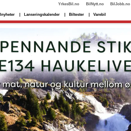
YrkesBil.no
BilNytt.no
BilJobb.no
lnyheter
Lanseringskalender
Biltester
Varebil