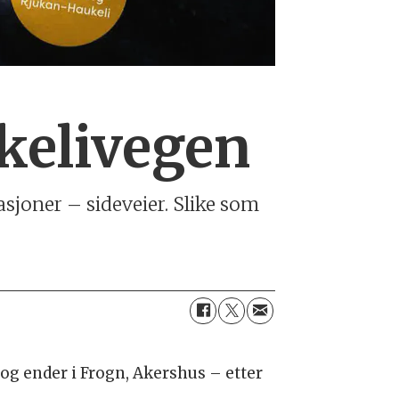
ukelivegen
asjoner – sideveier. Slike som
g ender i Frogn, Akershus – etter