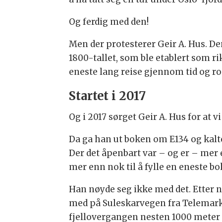
Og ferdig med den!
Men der protesterer Geir A. Hus. D
1800-tallet, som ble etablert som r
eneste lang reise gjennom tid og r
Startet i 2017
Og i 2017 sørget Geir A. Hus for at
Da ga han ut boken om E134 og kalte
Der det åpenbart var – og er – mer e
mer enn nok til å fylle en eneste bo
Han nøyde seg ikke med det. Etter 
med på Suleskarvegen fra Telemark t
fjellovergangen nesten 1000 meter 