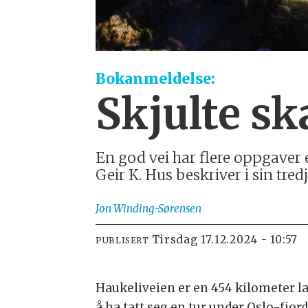
Bokanmeldelse:
Skjulte sk
En god vei har flere oppgaver 
Geir K. Hus beskriver i sin tr
Jon
Winding-Sørensen
tirsdag 17.12.2024 - 10:57
PUBLISERT
Haukeliveien er en 454 kilometer l
å ha tatt seg en tur under Oslo-fjor