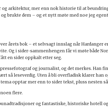
 og arkitektur, mer enn nok historie til at beundri
 og brukte dem – og et nytt møte med noe jeg egentl
er årets bok – et selvsagt innslag når Hardanger er 
 vite. Og i sider-sammenhengen får vi møte både Nor
ått en sider oppkalt etter seg.
ressefotograf og journalist, og det merkes. Han fin
ært så leseverdig. Uten å bli overfladisk klarer han o
 tema opptar mer enn to sider tekst, pluss nesten så
 noen flere.
bunadtradisjoner og fantastiske, historiske hotell o