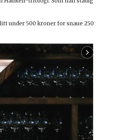
sin Haukeli-triologi. Som han stadig
litt under 500 kroner for snaue 250