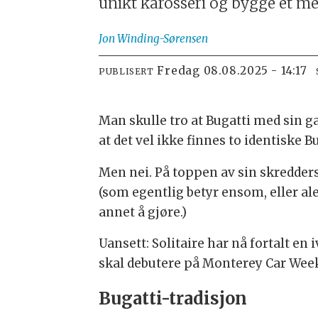
unikt karosseri og bygge et me
Jon
Winding-Sørensen
fredag 08.08.2025 - 14:17
PUBLISERT
Man skulle tro at Bugatti med sin 
at det vel ikke finnes to identiske B
Men nei. På toppen av sin skredders
(som egentlig betyr ensom, eller a
annet å gjøre.)
Uansett: Solitaire har nå fortalt en
skal debutere på Monterey Car Week 
Bugatti-tradisjon