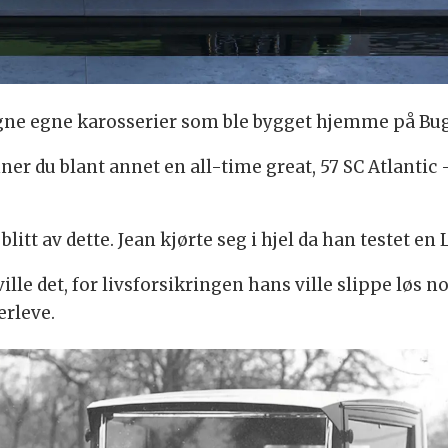
igne egne karosserier som ble bygget hjemme på Bug
nner du blant annet en all-time great, 57 SC Atlantic
litt av dette. Jean kjørte seg i hjel da han testet en
lle det, for livsforsikringen hans ville slippe løs n
erleve.