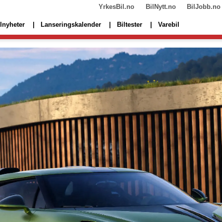
YrkesBil.no
BilNytt.no
BilJobb.no
lnyheter
Lanseringskalender
Biltester
Varebil