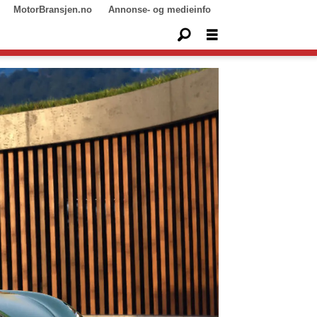
MotorBransjen.no
Annonse- og medieinfo