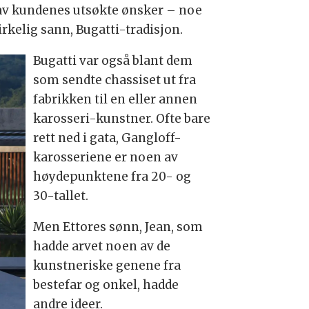
e av kundenes utsøkte ønsker – noe
irkelig sann, Bugatti-tradisjon.
Bugatti var også blant dem
som sendte chassiset ut fra
fabrikken til en eller annen
karosseri-kunstner. Ofte bare
rett ned i gata, Gangloff-
karosseriene er noen av
høydepunktene fra 20- og
30-tallet.
Men Ettores sønn, Jean, som
hadde arvet noen av de
kunstneriske genene fra
bestefar og onkel, hadde
andre ideer.