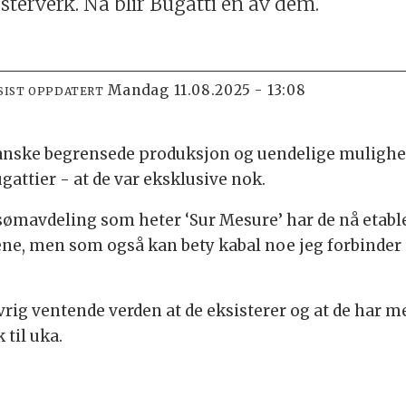
sterverk. Nå blir Bugatti en av dem.
mandag 11.08.2025 - 13:08
SIST OPPDATERT
ganske begrensede produksjon og uendelige mulighet
ugattier - at de var eksklusive nok.
ømavdeling som heter ‘Sur Mesure’ har de nå etable
lene, men som også kan bety kabal noe jeg forbinde
 ivrig ventende verden at de eksisterer og at de har 
til uka.