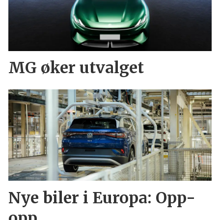
MG øker utvalget
Nye biler i Europa: Opp-
opp