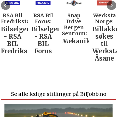
RSA Bil
RSA Bil
Snap
Werksta
Fredrikstad:
Forus:
Drive
Norge:
Bergen
Bilselger
Bilselger
Billakk
Sentrum:
- RSA
- RSA
søkes
Mekaniker
BIL
BIL
til
Fredrikstad
Forus
Werkst
Åsane
Se alle ledige stillinger på BilJobb.no