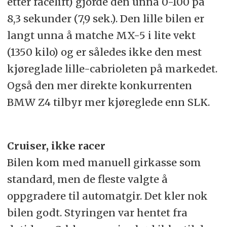
etter facelift) gjorde den unna 0-100 på
8,3 sekunder (7,9 sek.). Den lille bilen er
langt unna å matche MX-5 i lite vekt
(1350 kilo) og er således ikke den mest
kjøreglade lille-cabrioleten på markedet.
Også den mer direkte konkurrenten
BMW Z4 tilbyr mer kjøreglede enn SLK.
Cruiser, ikke racer
Bilen kom med manuell girkasse som
standard, men de fleste valgte å
oppgradere til automatgir. Det kler nok
bilen godt. Styringen var hentet fra