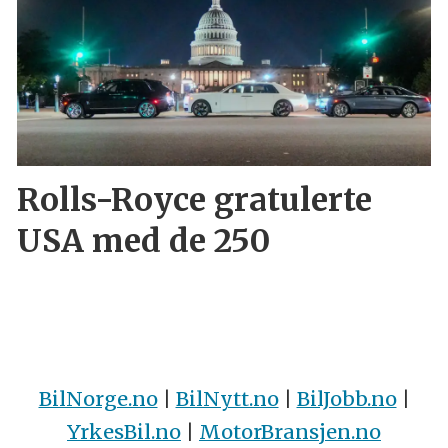
Rolls-Royce gratulerte
USA med de 250
BilNorge.no
|
BilNytt.no
|
BilJobb.no
|
YrkesBil.no
|
MotorBransjen.no